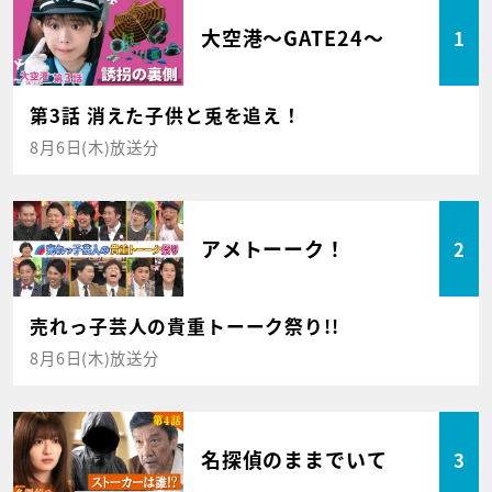
大空港～GATE24～
1
第3話 消えた子供と兎を追え！
8月6日(木)放送分
アメトーーク！
2
売れっ子芸人の貴重トーーク祭り!!
8月6日(木)放送分
名探偵のままでいて
3