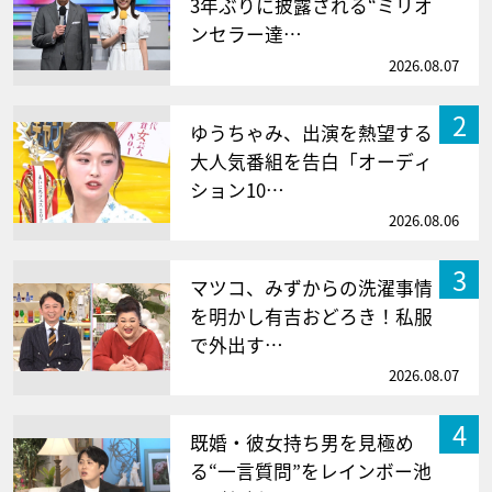
3年ぶりに披露される“ミリオ
ンセラー達…
2026.08.07
2
ゆうちゃみ、出演を熱望する
大人気番組を告白「オーディ
ション10…
2026.08.06
3
マツコ、みずからの洗濯事情
を明かし有吉おどろき！私服
で外出す…
2026.08.07
4
既婚・彼女持ち男を見極め
る“一言質問”をレインボー池