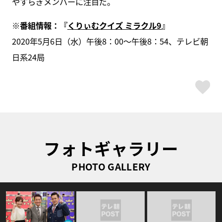
やすらぎメンバーに注目だ。
※番組情報：『
くりぃむクイズ ミラクル9
』
2020年5月6日（⽔）午後8：00～午後8：54、テレビ朝
⽇系24局
ス
フォトギャラリー
PHOTO GALLERY