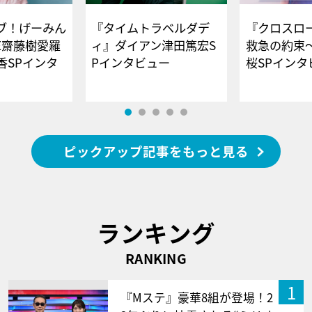
ブ！げーみん
『タイムトラベルダデ
『クロスロー
E齋藤樹愛羅
ィ』ダイアン津田篤宏S
救急の約束
香SPインタ
Pインタビュー
桜SPイ
ピックアップ記事をもっと見る
ランキング
RANKING
1
『Mステ』豪華8組が登場！2