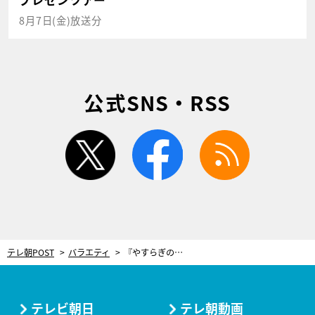
プレゼンツアー
8月7日(金)放送分
公式SNS・RSS
twitter
facebook
rss
テレ朝POST
バラエティ
『やすらぎの郷』メンバー大暴走！石坂浩二＆浅丘ルリ子“元夫婦”の喧嘩まで勃発…？
テレビ朝日
テレ朝動画