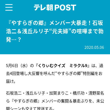
menu
テレ朝POST
『やすらぎの郷』メンバー大暴走！石坂
浩二＆浅丘ルリ子“元夫婦”の喧嘩まで勃
発…？
2020.05.06
5月6日（水）の
『くりぃむクイズ ミラクル9』
は、過
去4回登場し大反響を呼んだ“やすらぎの郷”特別編をお
届け。
石坂浩二・浅丘ルリ子・加賀まりこ・橋爪功・清野菜名
ら『やすらぎの郷』メンバーの奮闘＆暴走ぶりを、未公
開シーンも交えて放送する。