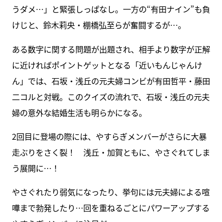
うダメ…」と緊張しっぱなし。一方の“有田ナイン”も負
けじと、鈴木莉央・棚橋弘至らが奮闘するが…。
ある数字に関する問題が出題され、相手より数字が正解
に近ければポイントゲットとなる「近いもんじゃんけ
ん」では、石坂・浅丘の元夫婦コンビが有田哲平・藤田
二コルと対戦。このクイズの流れで、石坂・浅丘の元夫
婦の意外な結婚生活も明らかになる。
2回目に登場の際には、やすらぎメンバーがさらに大暴
走ぶりをさく裂！ 浅丘・加賀ともに、やさぐれてしま
う展開に…！
やさぐれたり弱気になったり、挙句には元夫婦による喧
嘩まで勃発したり…回を重ねるごとにパワーアップする