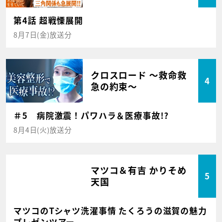
第4話 超戦慄展開
8月7日(金)放送分
クロスロード ～救命救
4
急の約束～
＃5 病院激震！パワハラ＆医療事故!?
8月4日(火)放送分
マツコ＆有吉 かりそめ
5
天国
マツコのTシャツ洗濯事情 たくろうの滋賀の魅力