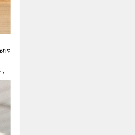
売れな
…。