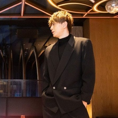
『アイ＝ラブ！げーみん
E齋藤樹愛羅＆佐々木舞
ビュー