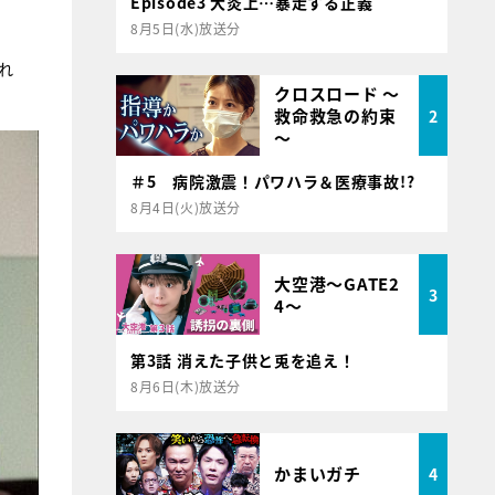
Episode3 大炎上…暴走する正義
8月5日(水)放送分
れ
クロスロード ～
救命救急の約束
2
～
＃5 病院激震！パワハラ＆医療事故!?
8月4日(火)放送分
大空港～GATE2
3
4～
第3話 消えた子供と兎を追え！
8月6日(木)放送分
かまいガチ
4