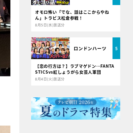
オモロ怖い「でな、話はここからやね
ん」トラビス松倉参戦！
8月5日(水)放送分
ロンドンハーツ
5
【恋の行方は？】ラブマゲドン…FANTA
STICSvs紅しょうがら女芸人軍団
8月4日(火)放送分