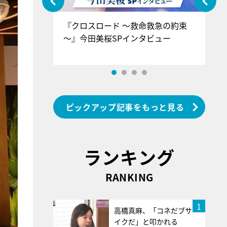
ぐ』＝LOV
『クロスロード ～救命救急の約束
『
香SPインタ
～』今田美桜SPインタビュー
ロ
ン
ピックアップ記事をもっと見る
ランキング
RANKING
1
高橋真麻、「コネだブサ
イクだ」と叩かれる