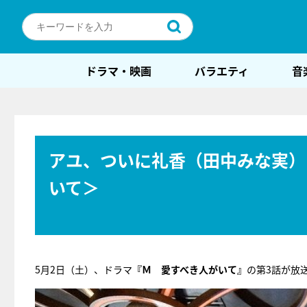
ドラマ・映画
バラエティ
音
アユ、ついに礼香（田中みな実）
いて＞
5月2日（土）、ドラマ
『Ｍ 愛すべき人がいて』
の第3話が放