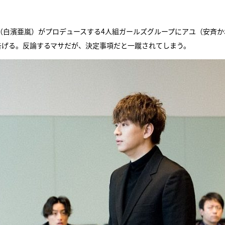
川翔（白濱亜嵐）がプロデュースする4人組ガールズグループにアユ（安斉か
告げる。反論するマサだが、決定事項だと一蹴されてしまう。