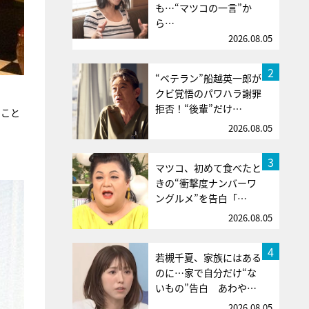
も…“マツコの一言”か
ら…
2026.08.05
2
“ベテラン”船越英一郎が
クビ覚悟のパワハラ謝罪
拒否！“後輩”だけ…
ること
2026.08.05
3
マツコ、初めて食べたと
きの“衝撃度ナンバーワ
ングルメ”を告白「…
2026.08.05
4
若槻千夏、家族にはある
のに…家で自分だけ“な
いもの”告白 あわや…
2026.08.05