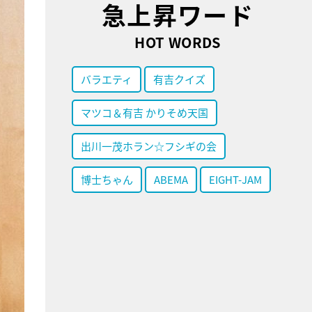
急上昇ワード
HOT WORDS
バラエティ
有吉クイズ
マツコ＆有吉 かりそめ天国
出川一茂ホラン☆フシギの会
博士ちゃん
ABEMA
EIGHT-JAM