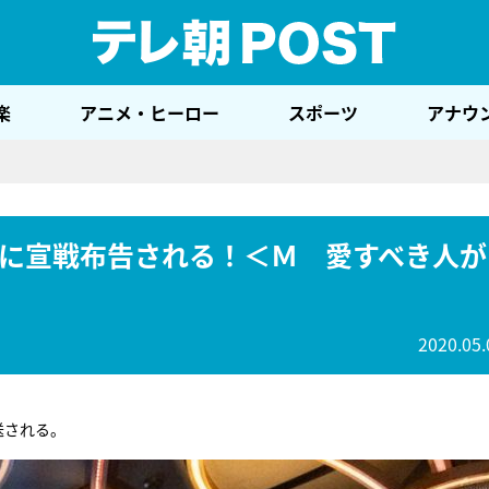
テレ
楽
アニメ・ヒーロー
スポーツ
アナウ
に宣戦布告される！＜Ｍ 愛すべき人が
2020.05.
送される。