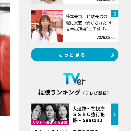
5
藤本美貴、14歳長男の
服に異変→聞かされた“4
文字の理由”に困惑「…
2026.08.05
もっと見る
視聴ランキング
（テレビ朝日）
大追跡～警視庁
ＳＳＢＣ強行犯
1
係～ Season2