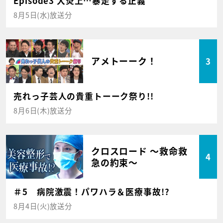
Episode3 大炎上…暴走する正義
8月5日(水)放送分
アメトーーク！
3
売れっ子芸人の貴重トーーク祭り!!
8月6日(木)放送分
クロスロード ～救命救
4
急の約束～
＃5 病院激震！パワハラ＆医療事故!?
8月4日(火)放送分