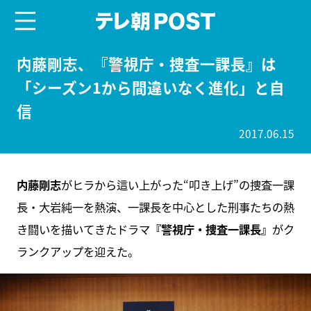
menu
テレ朝POST
内藤剛志、『警視庁・捜査一課長』は
「シーズン1から間違いなく進化」と自
信
2017.06.15
内藤剛志
がヒラから這い上がった“叩き上げ”の捜査一課
長・大岩純一を熱演、一課長を中心とした刑事たちの熱
き闘いを描いてきたドラマ
『警視庁・捜査一課長』
がク
ランクアップを迎えた。