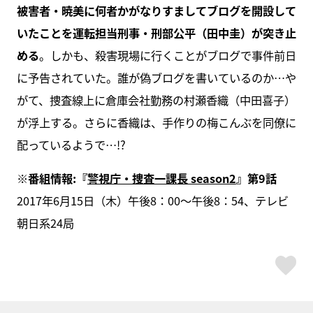
被害者・暁美に何者かがなりすましてブログを開設して
いたことを運転担当刑事・刑部公平（田中圭）が突き止
める
。しかも、殺害現場に行くことがブログで事件前日
に予告されていた。誰が偽ブログを書いているのか…や
がて、捜査線上に倉庫会社勤務の村瀬香織（中田喜子）
が浮上する。さらに香織は、手作りの梅こんぶを同僚に
配っているようで…!?
※番組情報:『
警視庁・捜査一課長 season2
』第9話
2017年6月15日（木）午後8：00～午後8：54、テレビ
朝日系24局
ス