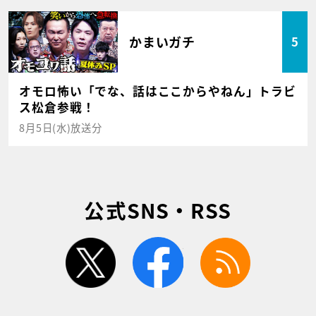
かまいガチ
5
オモロ怖い「でな、話はここからやねん」トラビ
ス松倉参戦！
8月5日(水)放送分
公式SNS・RSS
twitter
facebook
rss