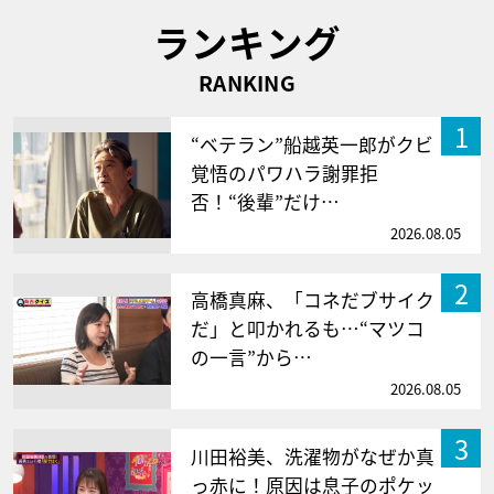
ランキング
RANKING
1
“ベテラン”船越英一郎がクビ
覚悟のパワハラ謝罪拒
否！“後輩”だけ…
2026.08.05
2
高橋真麻、「コネだブサイク
だ」と叩かれるも…“マツコ
の一言”から…
2026.08.05
3
川田裕美、洗濯物がなぜか真
っ赤に！原因は息子のポケッ