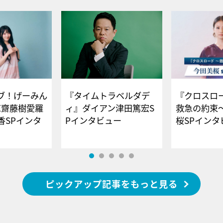
ブ！げーみん
『タイムトラベルダデ
『クロスロー
E齋藤樹愛羅
ィ』ダイアン津田篤宏S
救急の約束
香SPインタ
Pインタビュー
桜SPイ
ピックアップ記事をもっと見る