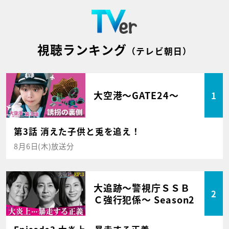
視聴ランキング
（テレビ朝日）
大空港～GATE24～
1
第3話 消えた子供と兎を追え！
8月6日(木)放送分
大追跡～警視庁ＳＳＢ
2
Ｃ強行犯係～ Season2