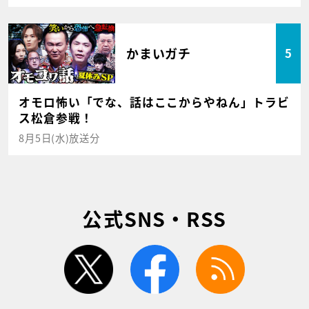
かまいガチ
5
オモロ怖い「でな、話はここからやねん」トラビ
ス松倉参戦！
8月5日(水)放送分
公式SNS・RSS
twitter
facebook
rss