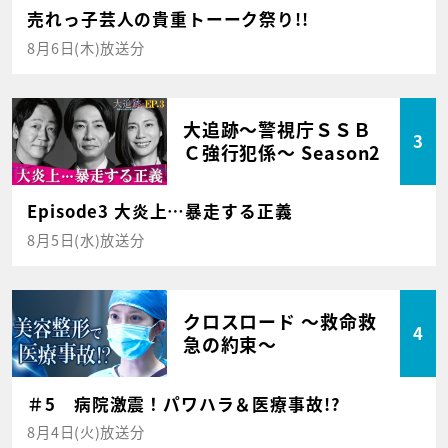
売れっ子芸人の貴重トーーク祭り!!
8月6日(木)放送分
大追跡～警視庁ＳＳＢ
3
Ｃ強行犯係～ Season2
Episode3 大炎上…暴走する正義
8月5日(水)放送分
クロスロード ～救命救
4
急の約束～
＃5 病院激震！パワハラ＆医療事故!?
8月4日(火)放送分