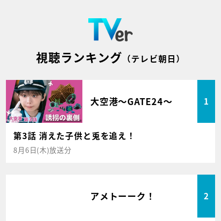
視聴ランキング
（テレビ朝日）
大空港～GATE24～
1
第3話 消えた子供と兎を追え！
8月6日(木)放送分
アメトーーク！
2