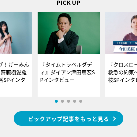
PICK UP
ブ！げーみん
『タイムトラベルダデ
『クロスロー
E齋藤樹愛羅
ィ』ダイアン津田篤宏S
救急の約束
香SPインタ
Pインタビュー
桜SPイ
ピックアップ記事をもっと見る