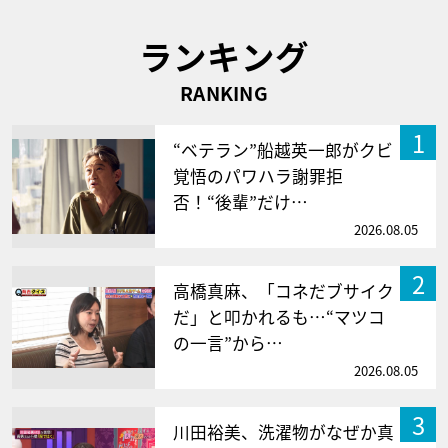
ランキング
RANKING
1
“ベテラン”船越英一郎がクビ
覚悟のパワハラ謝罪拒
否！“後輩”だけ…
2026.08.05
2
高橋真麻、「コネだブサイク
だ」と叩かれるも…“マツコ
の一言”から…
2026.08.05
3
川田裕美、洗濯物がなぜか真