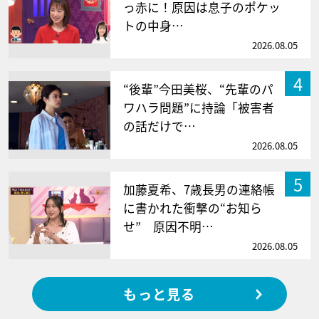
っ赤に！原因は息子のポケッ
トの中身…
2026.08.05
4
“後輩”今田美桜、“先輩のパ
ワハラ問題”に持論「被害者
の話だけで…
2026.08.05
5
加藤夏希、7歳長男の連絡帳
に書かれた衝撃の“お知ら
せ” 原因不明…
2026.08.05
もっと見る