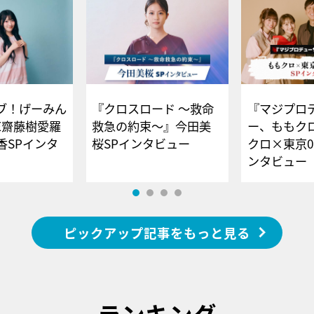
ブ！げーみん
『クロスロード ～救命
『マジプロ
E齋藤樹愛羅
救急の約束～』今田美
ー、ももク
香SPインタ
桜SPインタビュー
クロ×東京0
ンタビュー
ピックアップ記事をもっと見る
ランキング