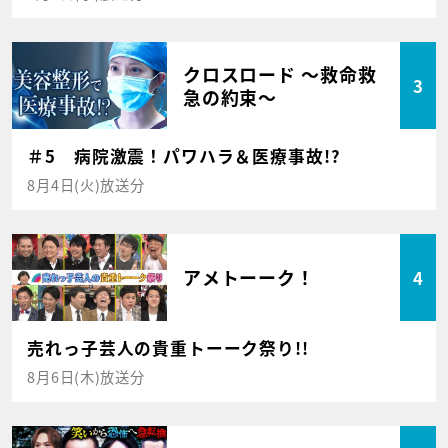
クロスロード ～救命救
3
急の約束～
＃5 病院激震！パワハラ＆医療事故!?
8月4日(火)放送分
アメトーーク！
4
売れっ子芸人の貴重トーーク祭り!!
8月6日(木)放送分