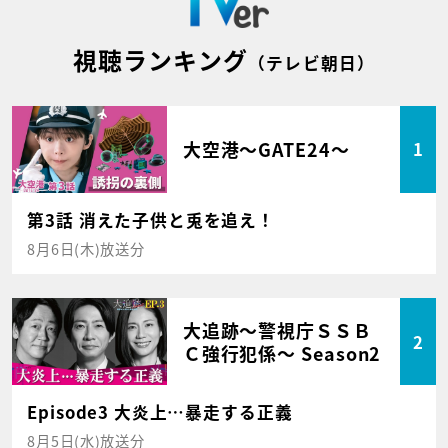
視聴ランキング
（テレビ朝日）
大空港～GATE24～
1
第3話 消えた子供と兎を追え！
8月6日(木)放送分
大追跡～警視庁ＳＳＢ
2
Ｃ強行犯係～ Season2
Episode3 大炎上…暴走する正義
8月5日(水)放送分