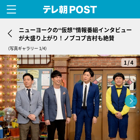
menu
テレ朝POST
ニューヨークの“仮想”情報番組インタビュー
が大盛り上がり！ノブコブ吉村も絶賛
（写真ギャラリー 1/4）
1/4