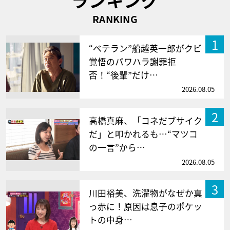
RANKING
1
“ベテラン”船越英一郎がクビ
覚悟のパワハラ謝罪拒
否！“後輩”だけ…
2026.08.05
2
高橋真麻、「コネだブサイク
だ」と叩かれるも…“マツコ
の一言”から…
2026.08.05
3
川田裕美、洗濯物がなぜか真
っ赤に！原因は息子のポケッ
トの中身…