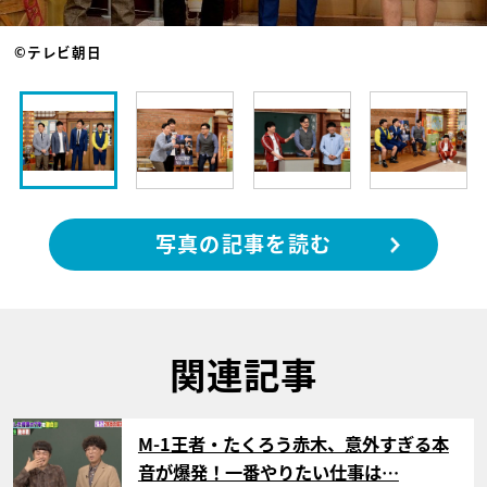
©テレビ朝日
写真の記事を読む
関連記事
サムネイル
M-1王者・たくろう赤木、意外すぎる本
音が爆発！一番やりたい仕事は…