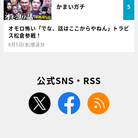
かまいガチ
5
オモロ怖い「でな、話はここからやねん」トラビ
ス松倉参戦！
8月5日(水)放送分
公式SNS・RSS
twitter
facebook
rss