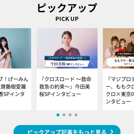
ピックアップ
PICK UP
ブ！げーみん
『クロスロード ～救命
『マジプロ
E齋藤樹愛羅
救急の約束～』今田美
ー、ももク
香SPインタ
桜SPインタビュー
クロ×東京0
ンタビュー
ピックアップ記事をもっと見る