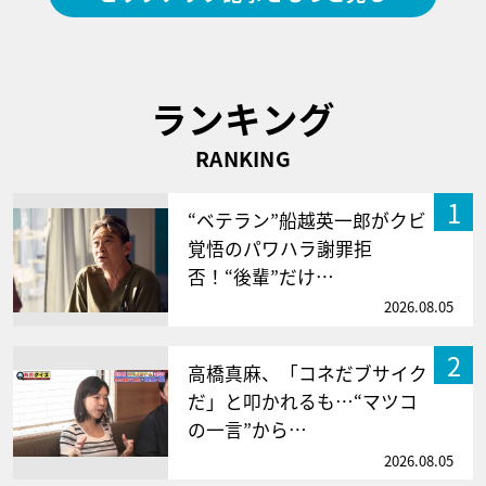
ランキング
RANKING
1
“ベテラン”船越英一郎がクビ
覚悟のパワハラ謝罪拒
否！“後輩”だけ…
2026.08.05
2
高橋真麻、「コネだブサイク
だ」と叩かれるも…“マツコ
の一言”から…
2026.08.05