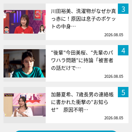
3
川田裕美、洗濯物がなぜか真
っ赤に！原因は息子のポケッ
トの中身…
2026.08.05
4
“後輩”今田美桜、“先輩のパ
ワハラ問題”に持論「被害者
の話だけで…
2026.08.05
5
加藤夏希、7歳長男の連絡帳
に書かれた衝撃の“お知ら
せ” 原因不明…
2026.08.05