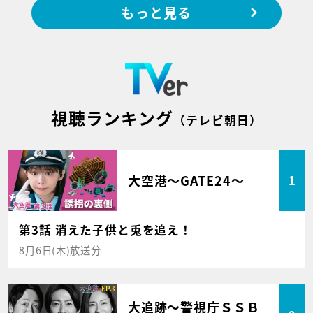
もっと見る
視聴ランキング
（テレビ朝日）
大空港～GATE24～
1
第3話 消えた子供と兎を追え！
8月6日(木)放送分
大追跡～警視庁ＳＳＢ