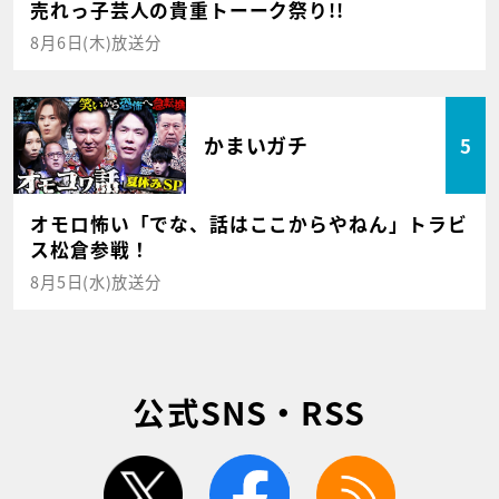
売れっ子芸人の貴重トーーク祭り!!
8月6日(木)放送分
かまいガチ
5
オモロ怖い「でな、話はここからやねん」トラビ
ス松倉参戦！
8月5日(水)放送分
公式SNS・RSS
twitter
facebook
rss