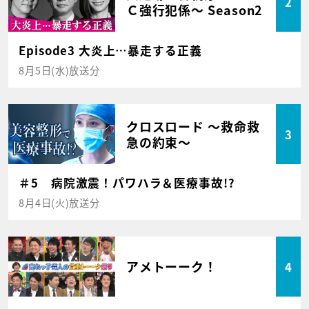
2
Ｃ強行犯係～ Season2
Episode3 大炎上…暴走する正義
8月5日(水)放送分
クロスロード ～救命救
3
急の約束～
＃5 病院激震！パワハラ＆医療事故!?
8月4日(火)放送分
アメトーーク！
4