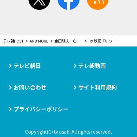
テレ朝POST
AND MORE
金田明夫、亡き愛犬のリードをポケットに入れて…かつての散歩道をランニング「一緒に俺はいるよ」
© 映画『いつくしみふかき』製作委員会
テレビ朝日
テレ朝動画
お問い合わせ
サイト利用規約
プライバシーポリシー
Copyright(C) tv asahi All rights reserved.