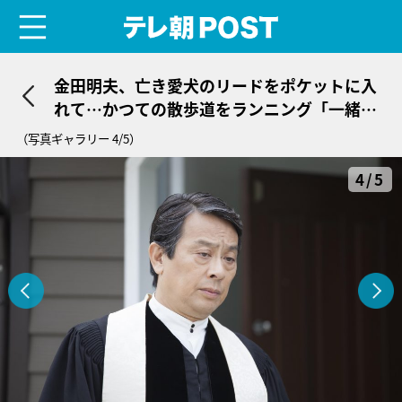
menu
テレ朝POST
金田明夫、亡き愛犬のリードをポケットに入
れて…かつての散歩道をランニング「一緒に
俺はいるよ」
（写真ギャラリー 4/5）
4/5