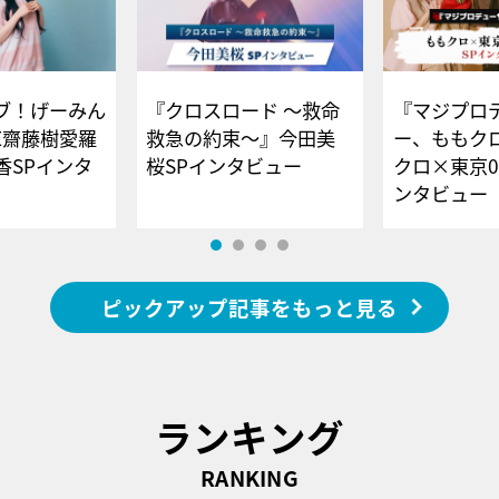
ブ！げーみん
『クロスロード ～救命
『マジプロ
E齋藤樹愛羅
救急の約束～』今田美
ー、ももク
香SPインタ
桜SPインタビュー
クロ×東京0
ンタビュー
ピックアップ記事をもっと見る
ランキング
RANKING