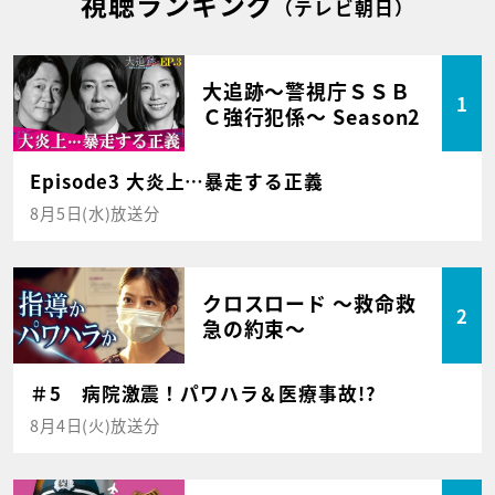
視聴ランキング
（テレビ朝日）
大追跡～警視庁ＳＳＢ
1
Ｃ強行犯係～ Season2
Episode3 大炎上…暴走する正義
8月5日(水)放送分
クロスロード ～救命救
2
急の約束～
＃5 病院激震！パワハラ＆医療事故!?
8月4日(火)放送分