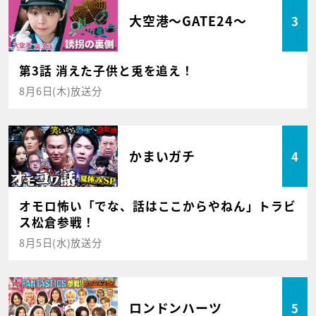
大空港～GATE24～
3
第3話 消えた子供と兎を追え！
8月6日(木)放送分
かまいガチ
4
オモロ怖い「でな、話はここからやねん」トラビ
ス松倉参戦！
8月5日(水)放送分
ロンドンハーツ
5