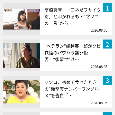
1
高橋真麻、「コネだブサイク
だ」と叩かれるも…“マツコ
の一言”から…
2026.08.05
2
“ベテラン”船越英一郎がクビ
覚悟のパワハラ謝罪拒
否！“後輩”だけ…
2026.08.05
3
マツコ、初めて食べたとき
の“衝撃度ナンバーワングル
メ”を告白「…
2026.08.05