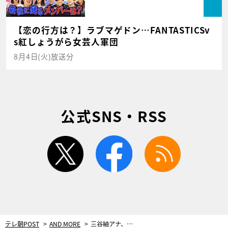
【恋の行方は？】ラブマゲドン…FANTASTICSv
s紅しょうがら女芸人軍団
8月4日(火)放送分
公式SNS・RSS
twitter
facebook
rss
テレ朝POST
AND MORE
三谷紬アナ、ダイエット企画奮闘中！開始8日目の体重測定で…思わず絶句