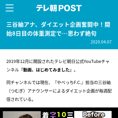
menu
テレ朝POST
三谷紬アナ、ダイエット企画奮闘中！開
始8日目の体重測定で…思わず絶句
2020.04.07
2019年12月に開設されたテレビ朝日公式YouTubeチャ
ンネル
『動画、はじめてみました』
。
同チャンネルでは現在、『やべっちF.C.』担当の三谷紬
（つむぎ）アナウンサーによるダイエット企画が毎週配
信されている。