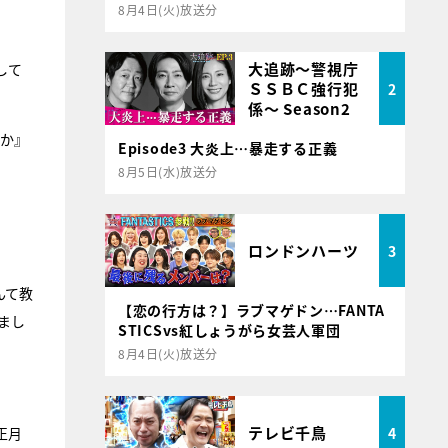
8月4日(火)放送分
大追跡～警視庁
して
ＳＳＢＣ強行犯
2
係～ Season2
いか』
Episode3 大炎上…暴走する正義
8月5日(水)放送分
ロンドンハーツ
3
んて教
【恋の行方は？】ラブマゲドン…FANTA
まし
STICSvs紅しょうがら女芸人軍団
8月4日(火)放送分
テレビ千鳥
4
正月