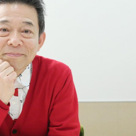
『アイ＝ラブ！げーみん
E齋藤樹愛羅＆佐々木舞
ビュー