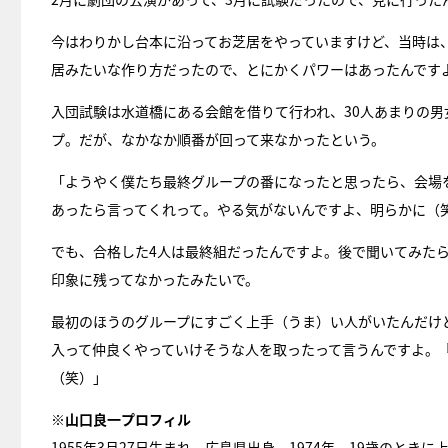
今はわりかし台本に沿ってお芝居をやっていますけど、当時は
居みたいな作り方だったので、とにかくパワーはあったんです
入団試験は水道橋にある会館を借りて行われ、30人あまりの男
プ。だが、なかなか順番が回って来なかったという。
「ようやく僕たち最終グループの番になったと思ったら、会場
あったら言ってくれって。やる気がないんですよ、明らかに（
でも、合格した4人は最終組だったんですよ。後で聞いてみた
印象に残ってなかったみたいで。
最初のほうのグループにすごく上手（うま）い人がいたんだけ
入って仲良くやっていけそうな人を取ったって言うんですよ。
（笑）」
※山口良一プロフィル
1955年3月27日生まれ。広島県出身。1974年、19歳のとき