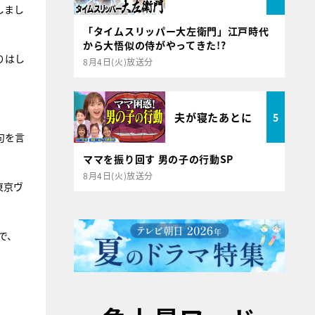
しまし
「タイムスリッパー大左衛門」江戸時代
から大悟似の侍がやってきた!?
りはし
8月4日(火)放送分
夫が寝たあとに
5
句を言
ママを振り回す 男の子の行動SP
8月4日(火)放送分
東京ヴ
で、