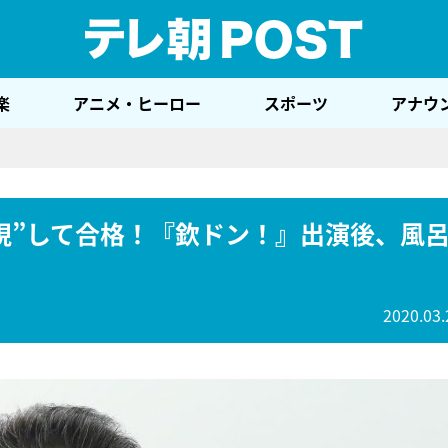
テレ
楽
アニメ・ヒーロー
スポーツ
アナウ
現”して合格！『欽ドン！』出演後、風
2020.03.