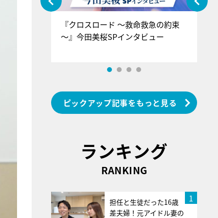
ぐ』＝LOV
『クロスロード ～救命救急の約束
『
香SPインタ
～』今田美桜SPインタビュー
ロ
ン
ピックアップ記事をもっと見る
ランキング
RANKING
1
担任と生徒だった16歳
差夫婦！元アイドル妻の