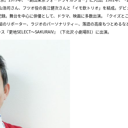
山浩司さん、フツオ役の長江健次さんと「イモ欽トリオ」を結成。デビ
記録。舞台を中心に俳優として、ドラマ、映画に多数出演。『クイズと
組のリポーター、ラジオのパーソナリティ－、落語の高座もつとめるな
更地SELECT～SAKURAIV』（下北沢 小劇場B1）に出演。