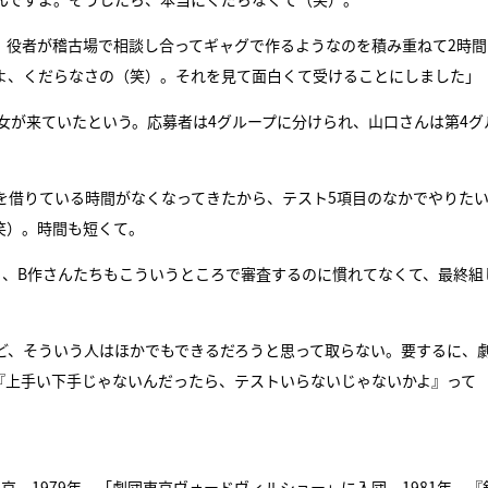
、役者が稽古場で相談し合ってギャグで作るようなのを積み重ねて2時間
よ、くだらなさの（笑）。それを見て面白くて受けることにしました」
女が来ていたという。応募者は4グループに分けられ、山口さんは第4グ
を借りている時間がなくなってきたから、テスト5項目のなかでやりた
笑）。時間も短くて。
ら、B作さんたちもこういうところで審査するのに慣れてなくて、最終組
ど、そういう人はほかでもできるだろうと思って取らない。要するに、
『上手い下手じゃないんだったら、テストいらないじゃないかよ』って
に上京。1979年、「劇団東京ヴォードヴィルショー」に入団。1981年、『