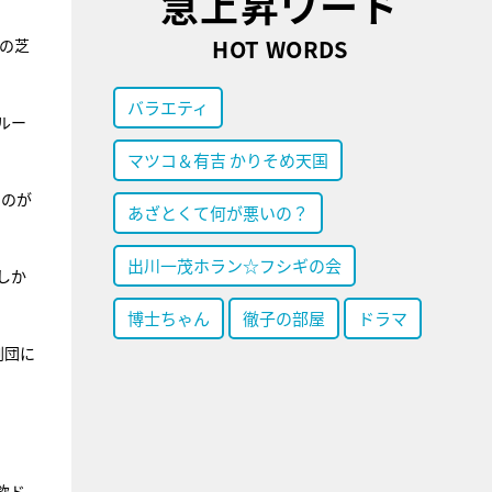
急上昇ワード
HOT WORDS
の芝
バラエティ
ルー
マツコ＆有吉 かりそめ天国
いのが
あざとくて何が悪いの？
出川一茂ホラン☆フシギの会
しか
博士ちゃん
徹子の部屋
ドラマ
劇団に
欽ド