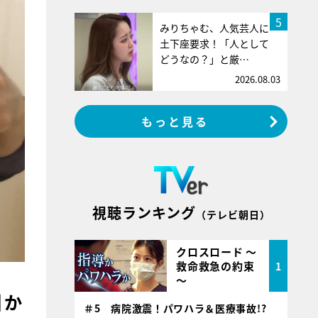
5
みりちゃむ、人気芸人に
土下座要求！「人として
どうなの？」と厳…
2026.08.03
もっと見る
視聴ランキング
（テレビ朝日）
クロスロード ～
救命救急の約束
1
～
引か
＃5 病院激震！パワハラ＆医療事故!?