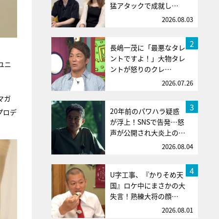
猛アタックで成就し…
2026.08.03
2
長嶋一茂に「最悪なタレ
ントですよ！」大物タレ
ユニ
ントが怒りのクレ…
2026.07.26
マガ
3
20年前のパワハラ疑惑
プロデ
が浮上！SNSで告発…怒
声が公開され大炎上の…
2026.08.04
4
U字工事、『かりそめ天
国』ロケ中にまさかの大
失言！熟練大将の顔…
2026.08.01