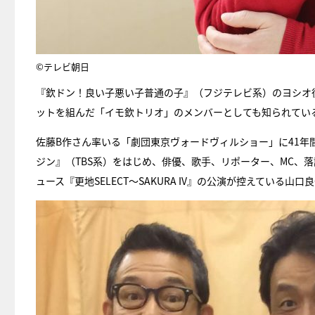
©テレビ朝日
『欽ドン！良い子悪い子普通の子』（フジテレビ系）のヨシオ
ットを組んだ「イモ欽トリオ」のメンバーとしても知られてい
佐藤B作さん率いる「劇団東京ヴォードヴィルショー」に41年
ジン』（TBS系）をはじめ、俳優、歌手、リポーター、MC、
ュース『更地SELECT～SAKURA IV』の公演が控えている山