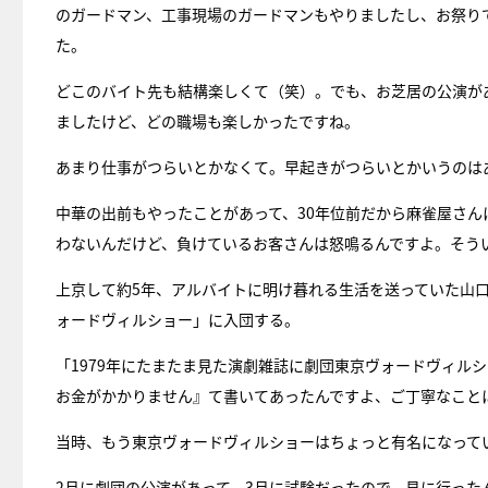
のガードマン、工事現場のガードマンもやりましたし、お祭り
た。
どこのバイト先も結構楽しくて（笑）。でも、お芝居の公演が
ましたけど、どの職場も楽しかったですね。
あまり仕事がつらいとかなくて。早起きがつらいとかいうのは
中華の出前もやったことがあって、30年位前だから麻雀屋さ
わないんだけど、負けているお客さんは怒鳴るんですよ。そう
上京して約5年、アルバイトに明け暮れる生活を送っていた山
ォードヴィルショー」に入団する。
「1979年にたまたま見た演劇雑誌に劇団東京ヴォードヴィル
お金がかかりません』て書いてあったんですよ、ご丁寧なこと
当時、もう東京ヴォードヴィルショーはちょっと有名になって
2月に劇団の公演があって、3月に試験だったので、見に行っ