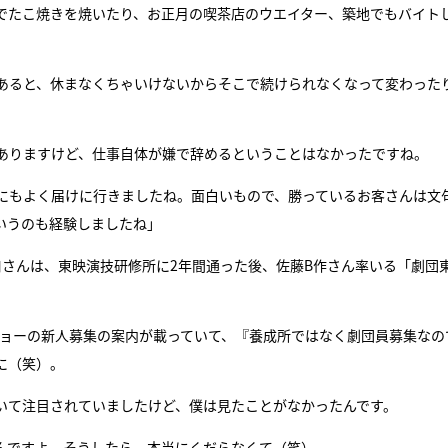
でたこ焼きを焼いたり、お正月の喫茶店のウエイター、築地でもバイト
あると、休まなくちゃいけないからそこで続けられなくなって変わった
ありますけど、仕事自体が嫌で辞めるということはなかったですね。
んにもよく届けに行きましたね。面白いもので、勝っているお客さんは文
いうのも経験しましたね」
口さんは、東映演技研修所に2年間通った後、佐藤B作さん率いる「劇団
ショーの新人募集の案内が載っていて、『養成所ではなく劇団員募集なの
に（笑）。
いて注目されていましたけど、僕は見たことがなかったんです。
たんですよ。そうしたら、本当にくだらなくて（笑）。