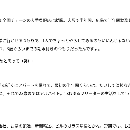
て全国チェーンの大手呉服店に就職。大阪で半年間、広島で半年間勤務
学に行かせるつもりで、1人でちょっとやらせてみるのもいいんじゃな
22、3歳ぐらいまでの期限付きのつもりだったんですよ。
めと思って（笑）」
その近くにアパートを借りて、最初の半年間くらいは、たいして演技な
ね。それで22歳まではアルバイト。いわゆるフリーターの生活をしてい
会社、お茶の配達、新聞輸送、ビルのガラス清掃とかね。短期では、お