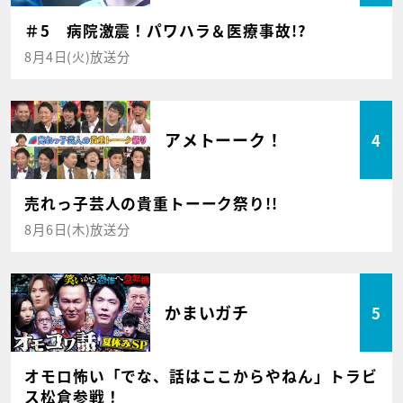
＃5 病院激震！パワハラ＆医療事故!?
8月4日(火)放送分
アメトーーク！
4
売れっ子芸人の貴重トーーク祭り!!
8月6日(木)放送分
かまいガチ
5
オモロ怖い「でな、話はここからやねん」トラビ
ス松倉参戦！