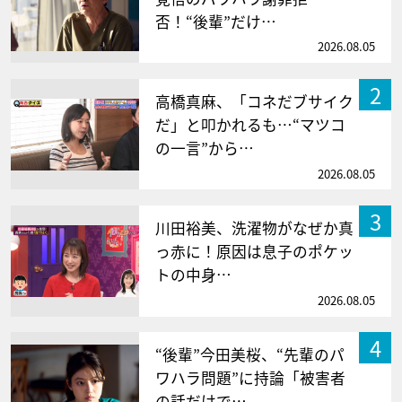
否！“後輩”だけ…
2026.08.05
2
高橋真麻、「コネだブサイク
だ」と叩かれるも…“マツコ
の一言”から…
2026.08.05
3
川田裕美、洗濯物がなぜか真
っ赤に！原因は息子のポケッ
トの中身…
2026.08.05
4
“後輩”今田美桜、“先輩のパ
ワハラ問題”に持論「被害者
の話だけで…