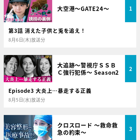
大空港～GATE24～
1
第3話 消えた子供と兎を追え！
8月6日(木)放送分
大追跡～警視庁ＳＳＢ
2
Ｃ強行犯係～ Season2
Episode3 大炎上…暴走する正義
8月5日(水)放送分
クロスロード ～救命救
3
急の約束～