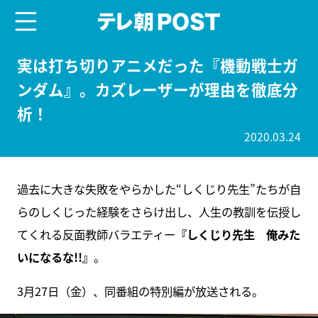
menu
テレ朝POST
実は打ち切りアニメだった『機動戦士ガ
ンダム』。カズレーザーが理由を徹底分
析！
2020.03.24
過去に大きな失敗をやらかした“しくじり先生”たちが自
らのしくじった経験をさらけ出し、人生の教訓を伝授し
てくれる反面教師バラエティー
『しくじり先生 俺みた
いになるな!!』
。
3月27日（金）、同番組の特別編が放送される。