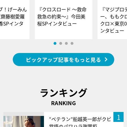
ブ！げーみん
『クロスロード ～救命
『マジプロ
E齋藤樹愛羅
救急の約束～』今田美
ー、ももク
香SPインタ
桜SPインタビュー
クロ×東京0
ンタビュー
ピックアップ記事をもっと見る
ランキング
RANKING
1
“ベテラン”船越英一郎がクビ
覚悟のパワハラ謝罪拒