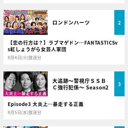
ロンドンハーツ
2
【恋の行方は？】ラブマゲドン…FANTASTICSv
s紅しょうがら女芸人軍団
8月4日(火)放送分
大追跡～警視庁ＳＳＢ
3
Ｃ強行犯係～ Season2
Episode3 大炎上…暴走する正義
8月5日(水)放送分