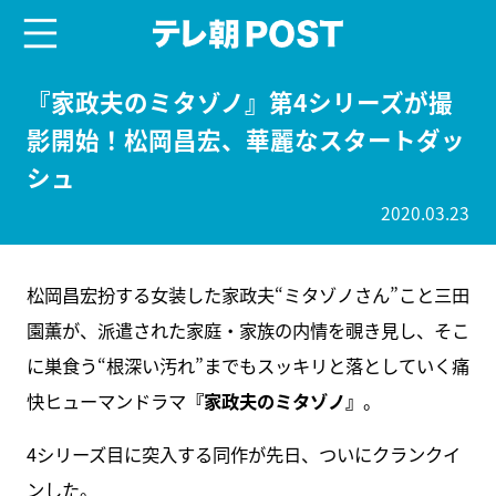
menu
テレ朝POST
『家政夫のミタゾノ』第4シリーズが撮
影開始！松岡昌宏、華麗なスタートダッ
シュ
2020.03.23
松岡昌宏扮する女装した家政夫“ミタゾノさん”こと三田
園薫が、派遣された家庭・家族の内情を覗き見し、そこ
に巣食う“根深い汚れ”までもスッキリと落としていく痛
快ヒューマンドラマ
『家政夫のミタゾノ』
。
4シリーズ目に突入する同作が先日、ついにクランクイ
ンした。