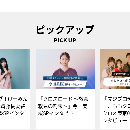
ピックアップ
PICK UP
ブ！げーみん
『クロスロード ～救命
『マジプロ
E齋藤樹愛羅
救急の約束～』今田美
ー、ももク
香SPインタ
桜SPインタビュー
クロ×東京0
ンタビュー