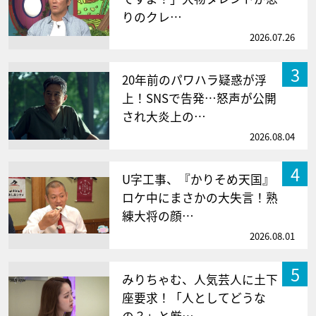
りのクレ…
2026.07.26
3
20年前のパワハラ疑惑が浮
上！SNSで告発…怒声が公開
され大炎上の…
2026.08.04
4
U字工事、『かりそめ天国』
ロケ中にまさかの大失言！熟
練大将の顔…
2026.08.01
5
みりちゃむ、人気芸人に土下
座要求！「人としてどうな
の？」と厳…