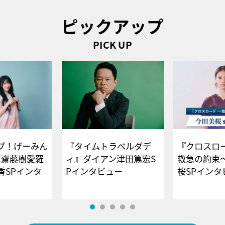
ピックアップ
PICK UP
ブ！げーみん
『タイムトラベルダデ
『クロスロー
E齋藤樹愛羅
ィ』ダイアン津田篤宏S
救急の約束
香SPインタ
Pインタビュー
桜SPイ