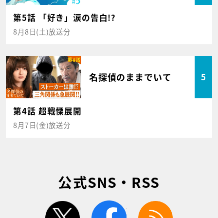
第5話 「好き」涙の告白!?
8月8日(土)放送分
名探偵のままでいて
5
第4話 超戦慄展開
8月7日(金)放送分
公式SNS・RSS
twitter
facebook
rss