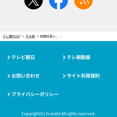
テレ朝POST
その他
奴隷社長と、ドS女子社員。前代未聞の恋物語がついに決着！＜この男は人生最大の過ちです＞
テレビ朝日
テレ朝動画
お問い合わせ
サイト利用規約
プライバシーポリシー
Copyright(C) tv asahi All rights reserved.