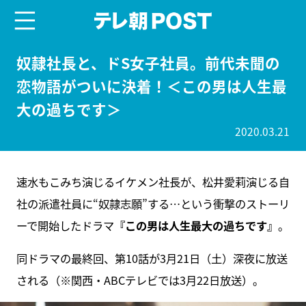
menu
テレ朝POST
奴隷社長と、ドS女子社員。前代未聞の
恋物語がついに決着！＜この男は人生最
大の過ちです＞
2020.03.21
速水もこみち演じるイケメン社長が、松井愛莉演じる自
社の派遣社員に“奴隷志願”する…という衝撃のストーリ
ーで開始したドラマ
『この男は人生最大の過ちです』
。
同ドラマの最終回、第10話が3月21日（土）深夜に放送
される（※関西・ABCテレビでは3月22日放送）。