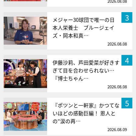
2026.08.08
3
メジャー30球団で唯一の日
本人栄養士 ブルージェイ
ズ・岡本和真…
2026.08.08
4
伊藤沙莉、芦田愛菜が好きす
ぎて目を合わせられない…
『博士ちゃん…
2026.08.08
5
『ポツンと一軒家』かつてな
いほどの感動巨編！ 恩人と
の“涙の再…
2026.08.09