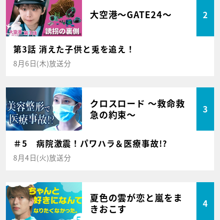
大空港～GATE24～
2
第3話 消えた子供と兎を追え！
8月6日(木)放送分
クロスロード ～救命救
3
急の約束～
＃5 病院激震！パワハラ＆医療事故!?
8月4日(火)放送分
夏色の雲が恋と嵐をま
4
きおこす