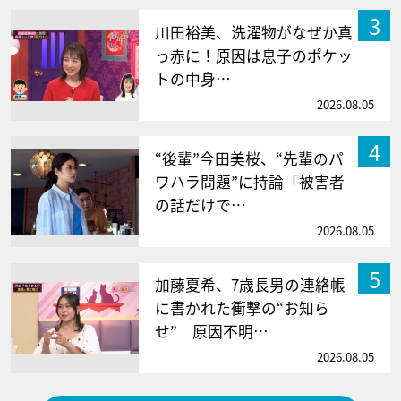
3
川田裕美、洗濯物がなぜか真
っ赤に！原因は息子のポケッ
トの中身…
2026.08.05
4
“後輩”今田美桜、“先輩のパ
ワハラ問題”に持論「被害者
の話だけで…
2026.08.05
5
加藤夏希、7歳長男の連絡帳
に書かれた衝撃の“お知ら
せ” 原因不明…
2026.08.05