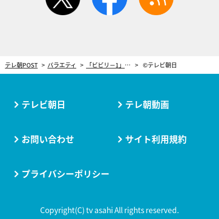
テレ朝POST
バラエティ
「ビビリ－1」に3人の大型ルーキー！全長80mの仕掛け、EXIT兼近のイタズラで大パニック
©テレビ朝日
テレビ朝日
テレ朝動画
お問い合わせ
サイト利用規約
プライバシーポリシー
Copyright(C) tv asahi All rights reserved.