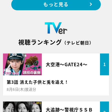
もっと見る
視聴ランキング
（テレビ朝日）
大空港～GATE24～
1
第3話 消えた子供と兎を追え！
8月6日(木)放送分
大追跡～警視庁ＳＳＢ