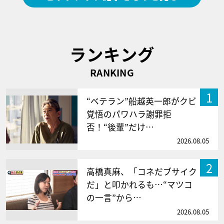
ランキング
RANKING
1
“ベテラン”船越英一郎がクビ
覚悟のパワハラ謝罪拒
否！“後輩”だけ…
2026.08.05
2
高橋真麻、「コネだブサイク
だ」と叩かれるも…“マツコ
の一言”から…
2026.08.05