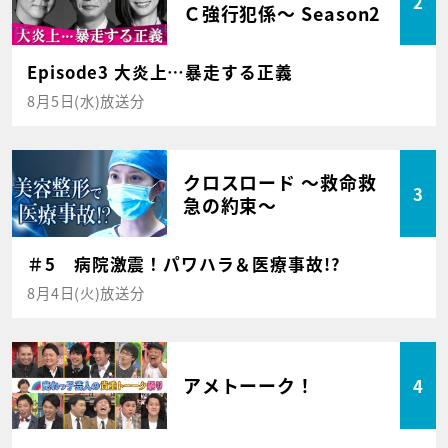
2
Ｃ強行犯係～ Season2
Episode3 大炎上…暴走する正義
8月5日(水)放送分
クロスロード ～救命救
3
急の約束～
＃5 病院激震！パワハラ＆医療事故!?
8月4日(火)放送分
アメトーーク！
4