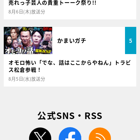
売れっ子芸人の貴重トーーク祭り!!
8月6日(木)放送分
かまいガチ
5
オモロ怖い「でな、話はここからやねん」トラビ
ス松倉参戦！
8月5日(水)放送分
公式SNS・RSS
twitter
facebook
rss