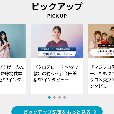
ピックアップ
PICK UP
ブ！げーみん
『クロスロード ～救命
『マジプロ
E齋藤樹愛羅
救急の約束～』今田美
ー、ももク
香SPインタ
桜SPインタビュー
クロ×東京0
ンタビュー
ピックアップ記事をもっと見る