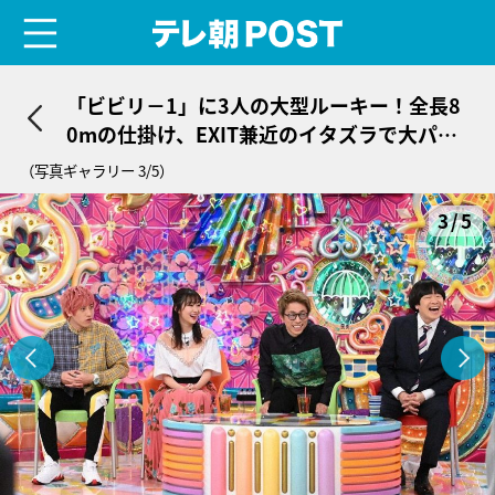
menu
テレ朝POST
「ビビリ－1」に3人の大型ルーキー！全長8
0mの仕掛け、EXIT兼近のイタズラで大パニ
ック
（写真ギャラリー 3/5）
3/5