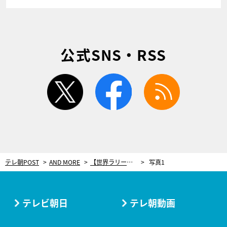
公式SNS・RSS
twitter
facebook
rss
テレ朝POST
AND MORE
【世界ラリー（WRC）】トヨタ・ラトバラは2位！新人ラッピも2日連続のSS最速 第7戦ラリー・イタリア デイ3結果
写真1
テレビ朝日
テレ朝動画