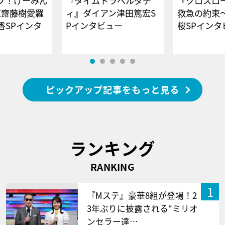
ブ！げーみん
『タイムトラベルダデ
『クロスロー
E齋藤樹愛羅
ィ』ダイアン津田篤宏S
救急の約束
香SPインタ
Pインタビュー
桜SPイ
ピックアップ記事をもっと見る
ランキング
RANKING
1
『Mステ』豪華8組が登場！2
3年ぶりに披露される“ミリオ
ンセラー達…