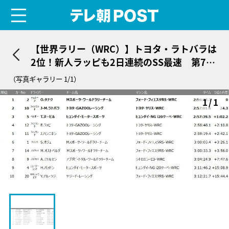
menu
テレ朝POST
【世界ラリー（WRC）】トヨタ・ラトバラは
2位！新人ラッピも2日連続のSS最速 第7戦
ラリー・イタリア デイ3結果
（写真ギャラリー 1/1）
1/1