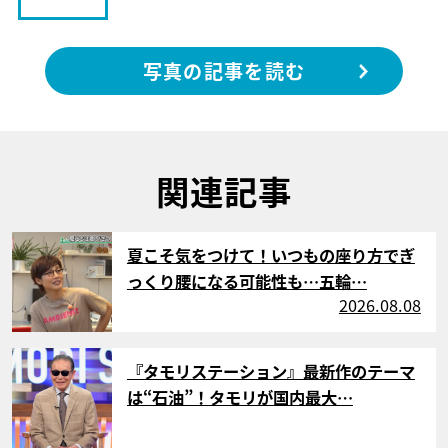
写真の記事を読む
関連記事
サムネイル
夏こそ気をつけて！いつもの座り方でぎ
っくり腰になる可能性も…五輪…
2026.08.08
サムネイル
『タモリステーション』最新作のテーマ
は“石油”！タモリが国内最大…