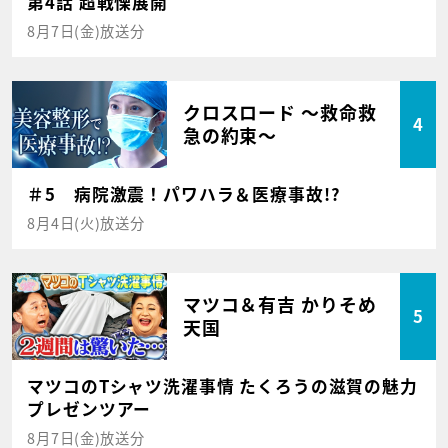
第4話 超戦慄展開
8月7日(金)放送分
クロスロード ～救命救
4
急の約束～
＃5 病院激震！パワハラ＆医療事故!?
8月4日(火)放送分
マツコ＆有吉 かりそめ
5
天国
マツコのTシャツ洗濯事情 たくろうの滋賀の魅力
プレゼンツアー
8月7日(金)放送分