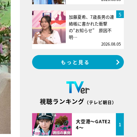
5
加藤夏希、7歳長男の連
絡帳に書かれた衝撃
の“お知らせ” 原因不
明…
2026.08.05
もっと見る
視聴ランキング
（テレビ朝日）
大空港～GATE2
1
4～