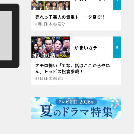
売れっ子芸人の貴重トーーク祭り!!
8月6日(木)放送分
かまいガチ
5
オモロ怖い「でな、話はここからやね
ん」トラビス松倉参戦！
8月5日(水)放送分