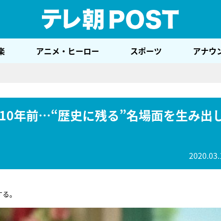
テレ
楽
アニメ・ヒーロー
スポーツ
アナウ
10年前…“歴史に残る”名場面を生み出
2020.03.
する。