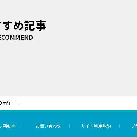
すすめ記事
ECOMMEND
桐谷健太『徹子の部屋』初出演の10年前…“歴史に残る”名場面を生み出していた！
レ朝動画
お問い合わせ
サイト利用規約
プ