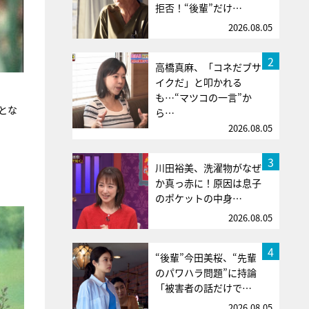
拒否！“後輩”だけ…
2026.08.05
2
高橋真麻、「コネだブサ
イクだ」と叩かれる
も…“マツコの一言”か
とな
ら…
2026.08.05
3
川田裕美、洗濯物がなぜ
か真っ赤に！原因は息子
のポケットの中身…
2026.08.05
4
“後輩”今田美桜、“先輩
のパワハラ問題”に持論
「被害者の話だけで…
2026.08.05