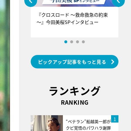
ぐ』＝LOV
『クロスロード ～救命救急の約束
『
香SPインタ
～』今田美桜SPインタビュー
ロ
ン
ピックアップ記事をもっと見る
ランキング
RANKING
1
“ベテラン”船越英一郎が
クビ覚悟のパワハラ謝罪