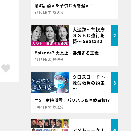
第3話 消えた子供と兎を追え！
8月6日(木)放送分
。
大追跡～警視庁
ＳＳＢＣ強行犯
2
係～ Season2
Episode3 大炎上…暴走する正義
8月5日(水)放送分
ア
はてブ
スキボタン
クロスロード ～
救命救急の約束
3
～
＃5 病院激震！パワハラ＆医療事故!?
8月4日(火)放送分
アメトーーク！
4