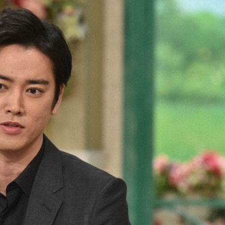
『アイ＝ラブ！げーみん
E齋藤樹愛羅＆佐々木舞
ビュー