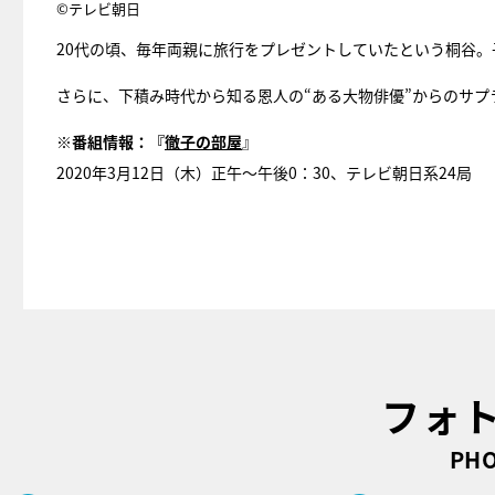
©テレビ朝日
20代の頃、毎年両親に旅行をプレゼントしていたという桐谷
さらに、下積み時代から知る恩人の“ある大物俳優”からのサプ
※番組情報：
『
徹子の部屋
』
2020年3月12日（木）正午～午後0：30、テレビ朝⽇系24局
フォ
PHO