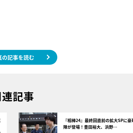
真の記事を読む
関連記事
サムネイル
薫
『相棒24』最終回直前の拡大SPに豪
陣が登場！豊田裕大、浜野…