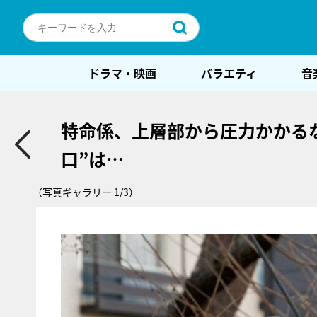
ドラマ・映画
バラエティ
音
特命係、上層部から圧力かかる
口”は…
（写真ギャラリー 1/3）