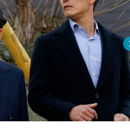
『アイ＝ラブ！げーみん
E齋藤樹愛羅＆佐々木舞
ビュー