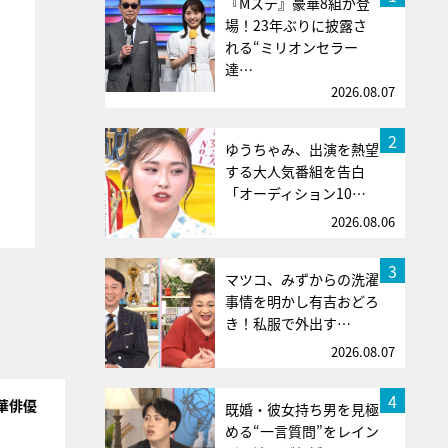
『Mステ』豪華8組が登
場！23年ぶりに披露さ
れる“ミリオンセラー
達…
2026.08.07
2
ゆうちゃみ、出演を熱望
する大人気番組を告白
「オーディション10…
2026.08.06
3
マツコ、みずからの洗濯
事情を明かし有吉おどろ
き！私服で外出す…
2026.08.07
4
華俳優
既婚・彼女持ち男を見極
める“一言質問”をレイン