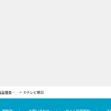
特命係、上層部から圧力かかるなか独自捜査！真実にたどり着く“突破口”は…
©テレビ朝日
レ朝動画
お問い合わせ
サイト利用規約
プ