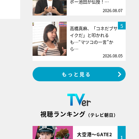
ボー池田が伝授！…
2026.08.07
5
高橋真麻、「コネだブサ
イクだ」と叩かれる
も…“マツコの一言”か
ら…
2026.08.05
もっと見る
視聴ランキング
（テレビ朝日）
大空港～GATE2
1