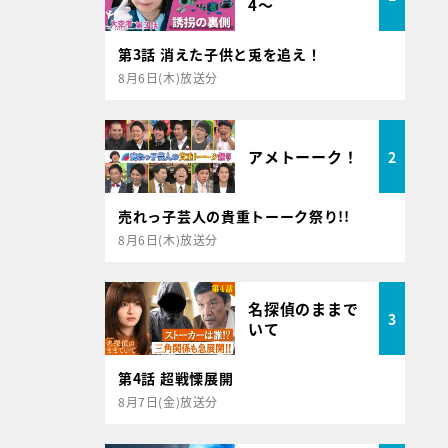
4～
第3話 消えた子供と兎を追え！
8月6日(木)放送分
アメトーーク！
2
売れっ子芸人の貴重トーーク祭り!!
8月6日(木)放送分
名探偵のままで
3
いて
第4話 超戦慄展開
8月7日(金)放送分