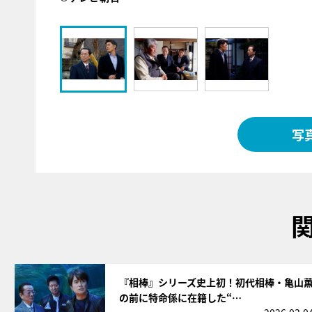
写
サムネイル
『相棒』シリーズ史上初！初代相棒・亀山
の前に特命係に在籍した“…