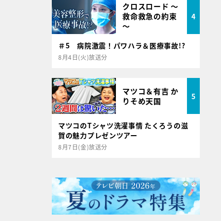
クロスロード ～
救命救急の約束
4
～
＃5 病院激震！パワハラ＆医療事故!?
8月4日(火)放送分
マツコ＆有吉 か
5
りそめ天国
マツコのTシャツ洗濯事情 たくろうの滋
賀の魅力プレゼンツアー
8月7日(金)放送分