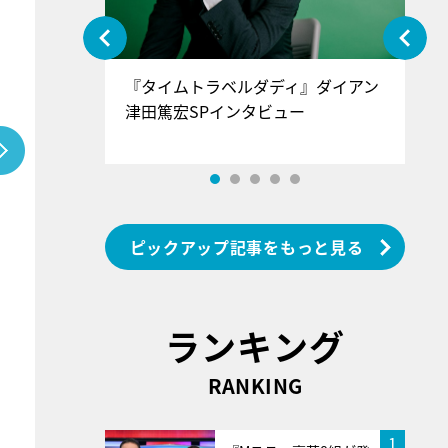
ぐ』＝LOV
『タイムトラベルダディ』ダイアン
『
香SPインタ
津田篤宏SPインタビュー
～
ピックアップ記事をもっと見る
ランキング
RANKING
1