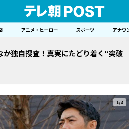
テレ
楽
アニメ・ヒーロー
スポーツ
アナウ
なか独自捜査！真実にたどり着く“突破
1/3