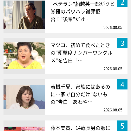
2
“ベテラン”船越英一郎がクビ
覚悟のパワハラ謝罪拒
否！“後輩”だけ…
2026.08.05
3
マツコ、初めて食べたとき
の“衝撃度ナンバーワングル
メ”を告白「…
2026.08.05
4
若槻千夏、家族にはあるの
に…家で自分だけ“ないも
の”告白 あわや…
2026.08.05
5
藤本美貴、14歳長男の服に