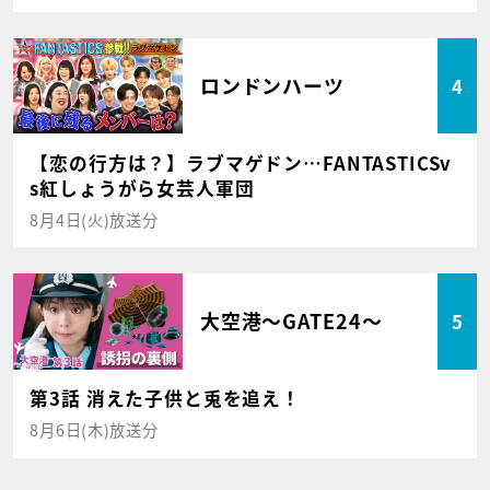
ロンドンハーツ
4
【恋の行方は？】ラブマゲドン…FANTASTICSv
s紅しょうがら女芸人軍団
8月4日(火)放送分
大空港～GATE24～
5
第3話 消えた子供と兎を追え！
8月6日(木)放送分