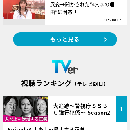
異変→聞かされた“4文字の理
由”に困惑「…
2026.08.05
もっと見る
視聴ランキング
（テレビ朝日）
大追跡～警視庁ＳＳＢ
1
Ｃ強行犯係～ Season2
Episode3 大炎上…暴走する正義