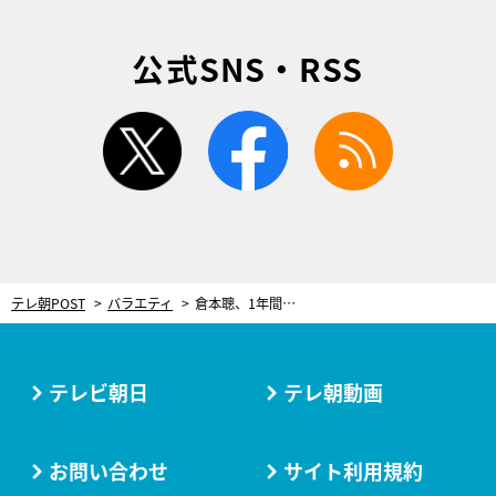
公式SNS・RSS
twitter
facebook
rss
テレ朝POST
バラエティ
倉本聰、1年間続く連ドラの脚本をすべて「手書き」！そのため“あるもの”に悩まされる
テレビ朝日
テレ朝動画
お問い合わせ
サイト利用規約