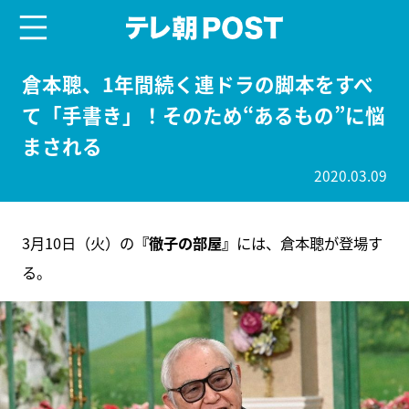
menu
テレ朝POST
倉本聰、1年間続く連ドラの脚本をすべ
て「手書き」！そのため“あるもの”に悩
まされる
2020.03.09
3月10日（⽕）の
『徹⼦の部屋』
には、倉本聰が登場す
る。