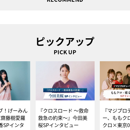
ピックアップ
PICK UP
ブ！げーみん
『クロスロード ～救命
『マジプロ
E齋藤樹愛羅
救急の約束～』今田美
ー、ももク
香SPインタ
桜SPインタビュー
クロ×東京0