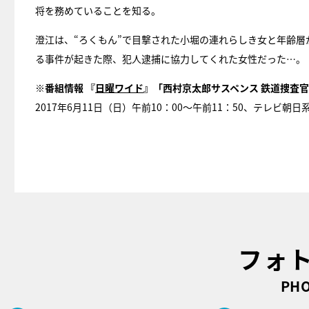
将を務めていることを知る。
澄江は、“ろくもん”で目撃された小堀の連れらしき女と年齢
る事件が起きた際、犯人逮捕に協力してくれた女性だった…。
※番組情報 『
日曜ワイド
』「西村京太郎サスペンス 鉄道捜査
2017年6月11日（日）午前10：00～午前11：50、テレビ朝
フォ
PHO