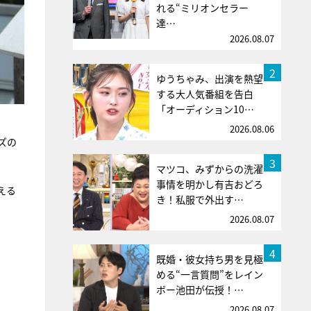
れる“ミリオンセラー
達…
2026.08.07
2
ゆうちゃみ、出演を熱望
する大人気番組を告白
「オーディション10…
2026.08.06
ズの
3
マツコ、みずからの洗濯
事情を明かし有吉おどろ
える
き！私服で外出す…
2026.08.07
4
既婚・彼女持ち男を見極
める“一言質問”をレイン
ボー池田が伝授！…
2026.08.07