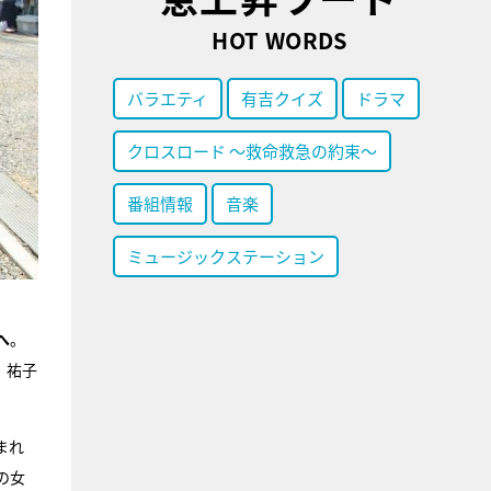
HOT WORDS
バラエティ
有吉クイズ
ドラマ
クロスロード ～救命救急の約束～
番組情報
音楽
ミュージックステーション
へ
。
、祐子
まれ
の女