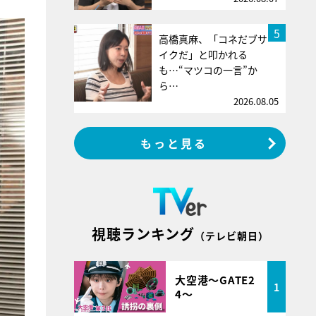
5
高橋真麻、「コネだブサ
イクだ」と叩かれる
も…“マツコの一言”か
ら…
2026.08.05
もっと見る
視聴ランキング
（テレビ朝日）
大空港～GATE2
1
4～