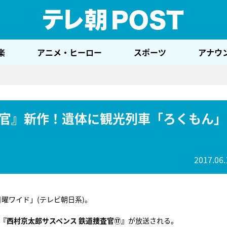
テレ
楽
アニメ・ヒーロー
スポーツ
アナウ
官』新作！遺体に観光列車「ろくもん」
2017.06.
曜ワイド」(テレビ朝日系)。
『西村京太郎サスペンス 鉄道捜査官⑰』
が放送される。