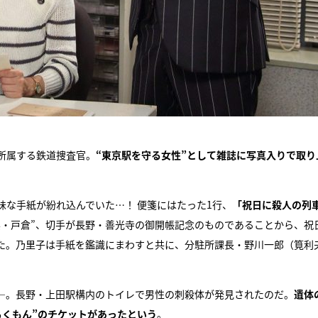
所属する鉄道捜査官。
“東京駅を守る女性”として雑誌に写真入りで取り
。
味な手紙が紛れ込んでいた…！ 便箋にはたった1行、
「祝日に殺人の列
県・戸倉”、切手が長野・善光寺の御開帳記念のものであることから、祝
た。乃里子は手紙を鑑識にまわすと共に、分駐所課長・野川一郎（筧利
―。長野・上田駅構内のトイレで男性の刺殺体が発見されたのだ。
遺体
ろくもん”のチケットがあったという
。