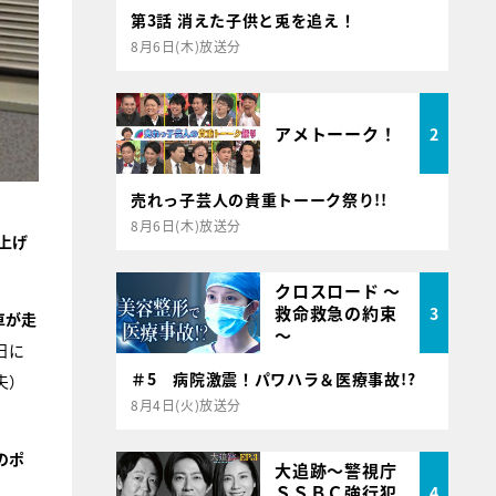
第3話 消えた子供と兎を追え！
8月6日(木)放送分
アメトーーク！
2
売れっ子芸人の貴重トーーク祭り!!
8月6日(木)放送分
上げ
クロスロード ～
救命救急の約束
3
車が走
～
日に
＃5 病院激震！パワハラ＆医療事故!?
夫）
8月4日(火)放送分
のポ
大追跡～警視庁
ＳＳＢＣ強行犯
4