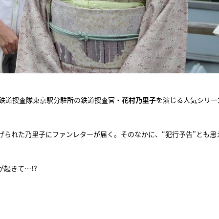
庁鉄道捜査隊東京駅分駐所の鉄道捜査官・
花村乃里子
を演じる人気シリー
げられた乃里子にファンレターが届く。そのなかに、“犯行予告”とも思
起きて…!?