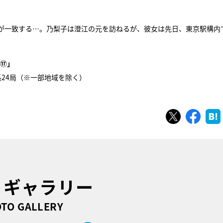
層が一致する…。乃梨子は澄江の元を訪ねるが、彼女は先日、東京駅構内
官⑰」
日系24局（※一部地域を除く）
ツイート
シェ
トギャラリー
TO GALLERY