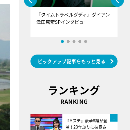
ぐ』＝LOV
『タイムトラベルダディ』ダイアン
『
香SPインタ
津田篤宏SPインタビュー
～
ピックアップ記事をもっと見る
ランキング
RANKING
1
『Mステ』豪華8組が登
場！23年ぶりに披露さ