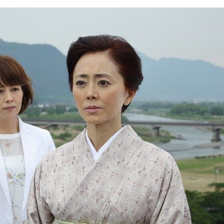
『アイ＝ラブ！げーみん
E齋藤樹愛羅＆佐々木舞
ビュー