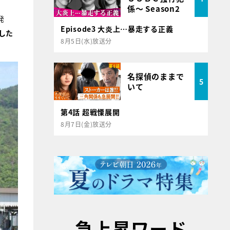
係～ Season2
発
Episode3 大炎上…暴走する正義
した
8月5日(水)放送分
名探偵のままで
5
いて
第4話 超戦慄展開
8月7日(金)放送分
急上昇ワード