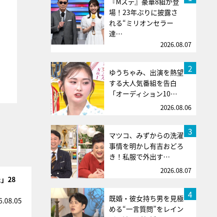
『Mステ』豪華8組が登
場！23年ぶりに披露さ
れる“ミリオンセラー
達…
2026.08.07
2
ゆうちゃみ、出演を熱望
する大人気番組を告白
「オーディション10…
2026.08.06
3
マツコ、みずからの洗濯
事情を明かし有吉おどろ
き！私服で外出す…
2026.08.07
」28
4
既婚・彼女持ち男を見極
6.08.05
める“一言質問”をレイン