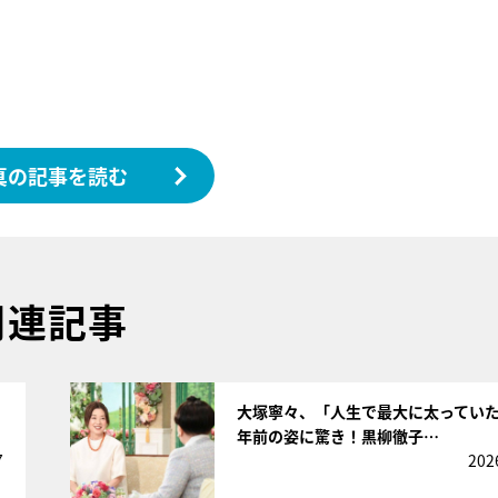
真の記事を読む
関連記事
サムネイル
大塚寧々、「人生で最大に太っていた
年前の姿に驚き！黒柳徹子…
7
202