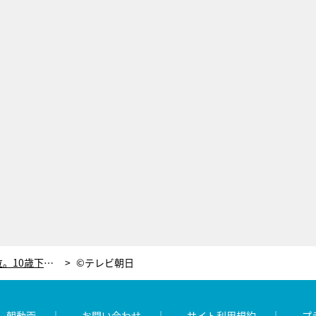
大場久美子、読み上げる前から号泣。10歳下の夫から届いた手紙
©テレビ朝日
レ朝動画
お問い合わせ
サイト利用規約
プ