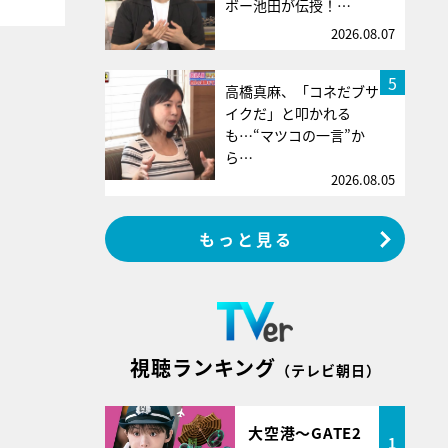
ボー池田が伝授！…
2026.08.07
5
高橋真麻、「コネだブサ
イクだ」と叩かれる
も…“マツコの一言”か
ら…
2026.08.05
もっと見る
視聴ランキング
（テレビ朝日）
大空港～GATE2
1