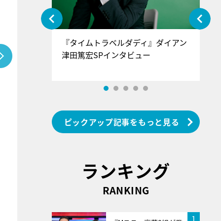
ぐ』＝LOV
『タイムトラベルダディ』ダイアン
『
香SPインタ
津田篤宏SPインタビュー
～
ピックアップ記事をもっと見る
ランキング
RANKING
1