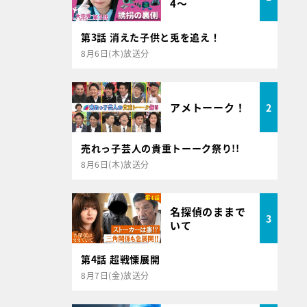
4～
第3話 消えた子供と兎を追え！
8月6日(木)放送分
アメトーーク！
2
売れっ子芸人の貴重トーーク祭り!!
8月6日(木)放送分
名探偵のままで
3
いて
第4話 超戦慄展開
8月7日(金)放送分