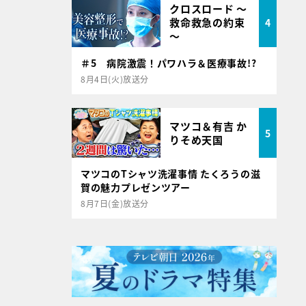
クロスロード ～
救命救急の約束
4
～
＃5 病院激震！パワハラ＆医療事故!?
8月4日(火)放送分
マツコ＆有吉 か
5
りそめ天国
マツコのTシャツ洗濯事情 たくろうの滋
賀の魅力プレゼンツアー
8月7日(金)放送分