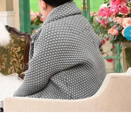
『アイ＝ラブ！げーみん
E齋藤樹愛羅＆佐々木舞
ビュー