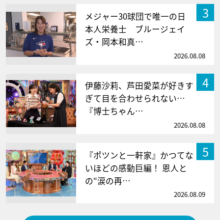
3
メジャー30球団で唯一の日
本人栄養士 ブルージェイ
ズ・岡本和真…
2026.08.08
4
伊藤沙莉、芦田愛菜が好きす
ぎて目を合わせられない…
『博士ちゃん…
2026.08.08
5
『ポツンと一軒家』かつてな
いほどの感動巨編！ 恩人と
の“涙の再…
2026.08.09