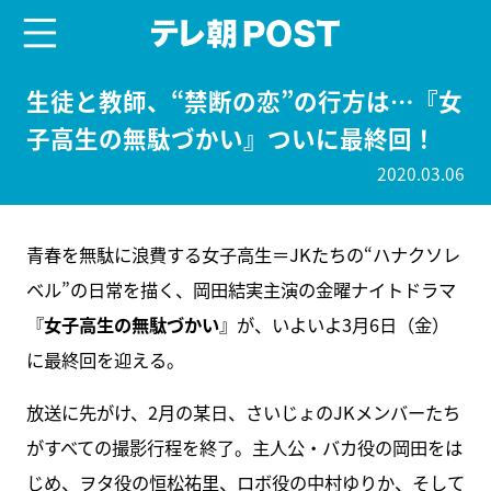
menu
テレ朝POST
生徒と教師、“禁断の恋”の行方は…『女
子高生の無駄づかい』ついに最終回！
2020.03.06
青春を無駄に浪費する女子高生＝JKたちの“ハナクソレ
ベル”の日常を描く、岡田結実主演の金曜ナイトドラマ
『
女子高生の無駄づかい
』が、いよいよ3月6日（金）
に最終回を迎える。
放送に先がけ、2月の某日、さいじょのJKメンバーたち
がすべての撮影行程を終了。主人公・バカ役の岡田をは
じめ、ヲタ役の恒松祐里、ロボ役の中村ゆりか、そして