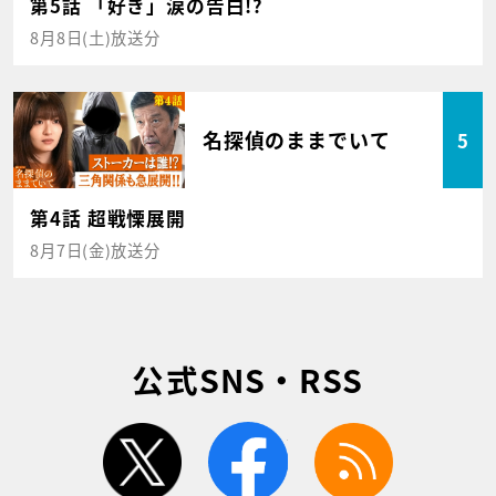
第5話 「好き」涙の告白!?
8月8日(土)放送分
名探偵のままでいて
5
第4話 超戦慄展開
8月7日(金)放送分
公式SNS・RSS
twitter
facebook
rss