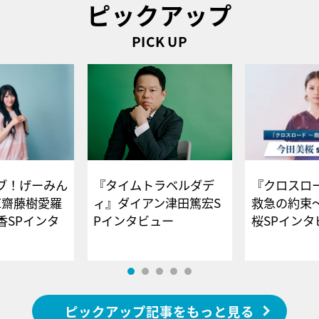
ピックアップ
PICK UP
ブ！げーみん
『タイムトラベルダデ
『クロスロー
E齋藤樹愛羅
ィ』ダイアン津田篤宏S
救急の約束
香SPインタ
Pインタビュー
桜SPイ
ピックアップ記事をもっと見る