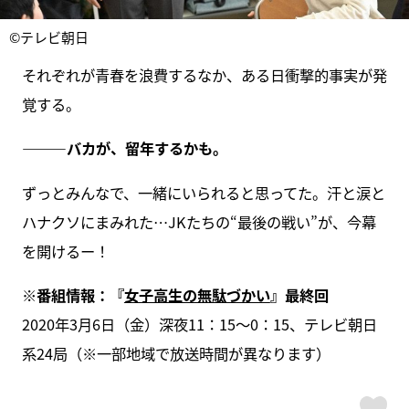
©テレビ朝日
それぞれが青春を浪費するなか、ある日衝撃的事実が発
覚する。
―――バカが、留年するかも。
ずっとみんなで、一緒にいられると思ってた。汗と涙と
ハナクソにまみれた…JKたちの“最後の戦い”が、今幕
を開けるー！
※番組情報：『
女子高生の無駄づかい
』最終回
2020年3月6日（金）深夜11：15～0：15、テレビ朝日
系24局（※一部地域で放送時間が異なります）
ス