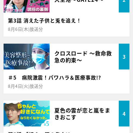
第3話 消えた子供と兎を追え！
8月6日(木)放送分
クロスロード ～救命救
3
急の約束～
＃5 病院激震！パワハラ＆医療事故!?
8月4日(火)放送分
夏色の雲が恋と嵐をま
4
きおこす