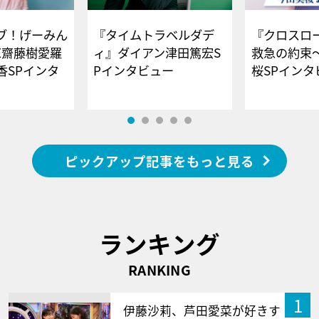
ブ！げーみん
『タイムトラベルダデ
『クロスロー
E齋藤樹愛羅
ィ』ダイアン津田篤宏S
救急の約束
香SPインタ
Pインタビュー
桜SPイ
ピックアップ記事をもっと見る
ランキング
RANKING
1
伊藤沙莉、芦田愛菜が好きす