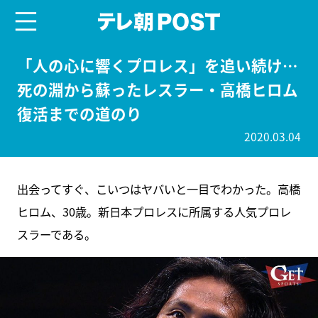
menu
テレ朝POST
「人の心に響くプロレス」を追い続け…
死の淵から蘇ったレスラー・高橋ヒロム
復活までの道のり
2020.03.04
出会ってすぐ、こいつはヤバいと一目でわかった。高橋
ヒロム、30歳。新日本プロレスに所属する人気プロレ
スラーである。