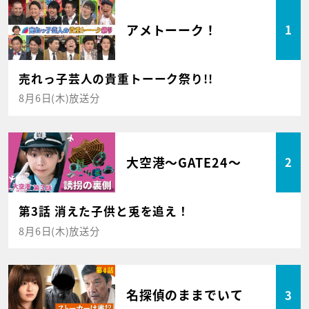
アメトーーク！
1
売れっ子芸人の貴重トーーク祭り!!
8月6日(木)放送分
大空港～GATE24～
2
第3話 消えた子供と兎を追え！
8月6日(木)放送分
名探偵のままでいて
3