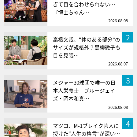
ぎて目を合わせられない…
『博士ちゃん…
2026.08.08
2
高橋文哉、“体のある部分”の
サイズが規格外？黒柳徹子も
目を見張…
2026.08.07
3
メジャー30球団で唯一の日
本人栄養士 ブルージェイ
ズ・岡本和真…
2026.08.08
4
マツコ、M-1ブレイク芸人に
授けた“人生の格言”が深い…