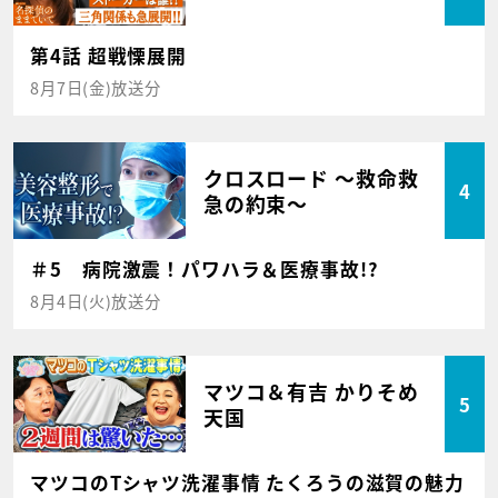
第4話 超戦慄展開
8月7日(金)放送分
クロスロード ～救命救
4
急の約束～
＃5 病院激震！パワハラ＆医療事故!?
8月4日(火)放送分
マツコ＆有吉 かりそめ
5
天国
マツコのTシャツ洗濯事情 たくろうの滋賀の魅力