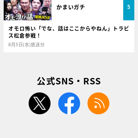
かまいガチ
5
オモロ怖い「でな、話はここからやねん」トラビ
ス松倉参戦！
8月5日(水)放送分
公式SNS・RSS
twitter
facebook
rss