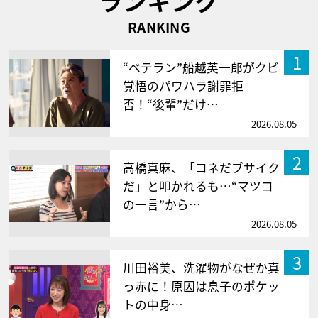
ランキング
RANKING
1
“ベテラン”船越英一郎がクビ
覚悟のパワハラ謝罪拒
否！“後輩”だけ…
2026.08.05
2
高橋真麻、「コネだブサイク
だ」と叩かれるも…“マツコ
の一言”から…
2026.08.05
3
川田裕美、洗濯物がなぜか真
っ赤に！原因は息子のポケッ
トの中身…