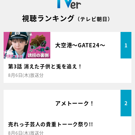
視聴ランキング
（テレビ朝日）
大空港～GATE24～
1
第3話 消えた子供と兎を追え！
8月6日(木)放送分
アメトーーク！
2
売れっ子芸人の貴重トーーク祭り!!
8月6日(木)放送分