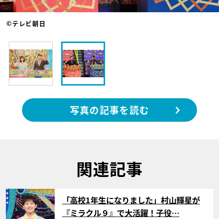
©テレビ朝日
写真の記事を読む
関連記事
サムネイル
「高校1年生になりました」村山輝星が
『ミラクル９』で大活躍！子役…