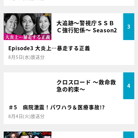
大追跡～警視庁ＳＳＢ
3
Ｃ強行犯係～ Season2
Episode3 大炎上…暴走する正義
8月5日(水)放送分
クロスロード ～救命救
4
急の約束～
＃5 病院激震！パワハラ＆医療事故!?
8月4日(火)放送分