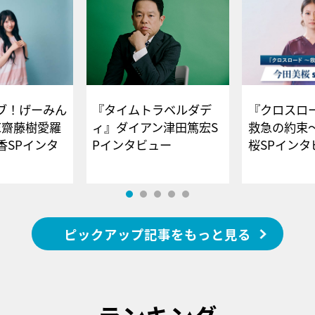
ブ！げーみん
『タイムトラベルダデ
『クロスロー
E齋藤樹愛羅
ィ』ダイアン津田篤宏S
救急の約束
香SPインタ
Pインタビュー
桜SPイ
ピックアップ記事をもっと見る