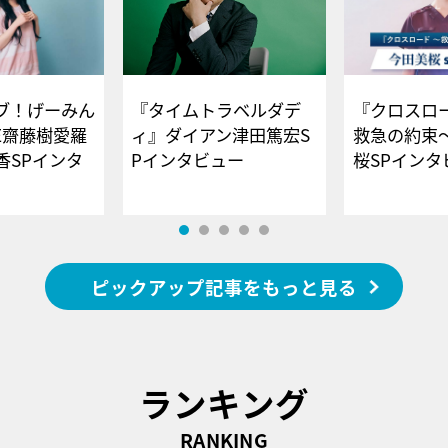
ブ！げーみん
『タイムトラベルダデ
『クロスロー
E齋藤樹愛羅
ィ』ダイアン津田篤宏S
救急の約束
香SPインタ
Pインタビュー
桜SPイ
ピックアップ記事をもっと見る
ランキング
RANKING