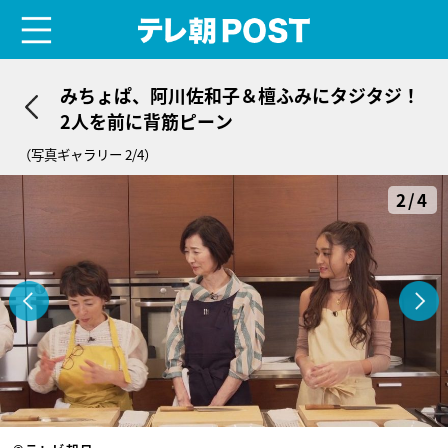
menu
テレ朝POST
みちょぱ、阿川佐和子＆檀ふみにタジタジ！
2人を前に背筋ピーン
（写真ギャラリー 2/4）
2/4