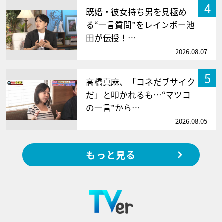
4
既婚・彼女持ち男を見極め
る“一言質問”をレインボー池
田が伝授！…
2026.08.07
5
高橋真麻、「コネだブサイク
だ」と叩かれるも…“マツコ
の一言”から…
2026.08.05
もっと見る