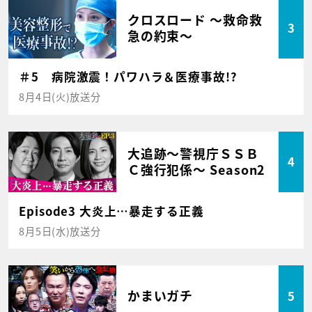
クロスロード ～救命救
3
急の約束～
＃5 病院激震！パワハラ＆医療事故!?
8月4日(火)放送分
大追跡～警視庁ＳＳＢ
4
Ｃ強行犯係～ Season2
Episode3 大炎上…暴走する正義
8月5日(水)放送分
かまいガチ
5