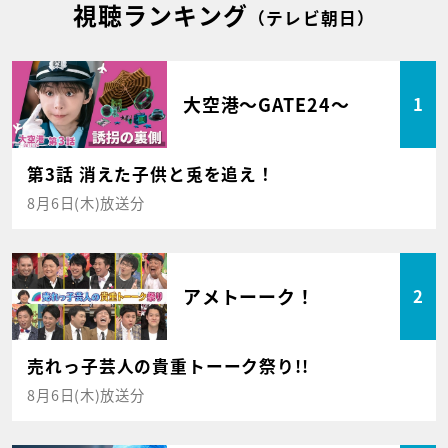
視聴ランキング
（テレビ朝日）
大空港～GATE24～
1
第3話 消えた子供と兎を追え！
8月6日(木)放送分
アメトーーク！
2
売れっ子芸人の貴重トーーク祭り!!
8月6日(木)放送分