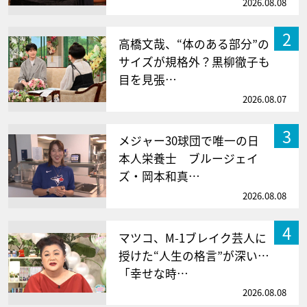
2026.08.08
2
高橋文哉、“体のある部分”の
サイズが規格外？黒柳徹子も
目を見張…
2026.08.07
3
メジャー30球団で唯一の日
本人栄養士 ブルージェイ
ズ・岡本和真…
2026.08.08
4
マツコ、M-1ブレイク芸人に
授けた“人生の格言”が深い…
「幸せな時…
2026.08.08