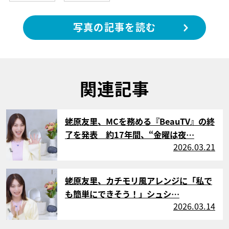
写真の記事を読む
関連記事
サムネイル
蛯原友里、MCを務める『BeauTV』の終
了を発表 約17年間、“金曜は夜…
2026.03.21
サムネイル
蛯原友里、カチモリ風アレンジに「私で
も簡単にできそう！」シュシ…
2026.03.14