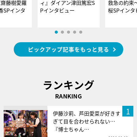
E齋藤樹愛羅
ィ』ダイアン津田篤宏S
救急の約束
香SPインタ
Pインタビュー
桜SPイ
ピックアップ記事をもっと見る
ランキング
RANKING
1
伊藤沙莉、芦田愛菜が好きす
ぎて目を合わせられない…
『博士ちゃん…