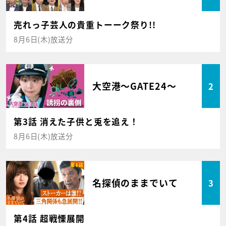
売れっ子芸人の貴重トーーク祭り!!
8月6日(木)放送分
大空港～GATE24～
2
第3話 消えた子供と兎を追え！
8月6日(木)放送分
名探偵のままでいて
3
第4話 超戦慄展開