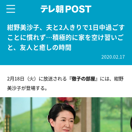
menu
テレ朝POST
紺野美沙子、夫と2人きりで1日中過ごす
ことに慣れず…積極的に家を空け習いご
と、友人と癒しの時間
2020.02.17
2月18日（火）に放送される
『徹子の部屋』
には、紺野
美沙子が登場する。