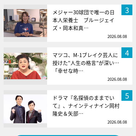
3
メジャー30球団で唯一の日
本人栄養士 ブルージェイ
ズ・岡本和真…
2026.08.08
4
マツコ、M-1ブレイク芸人に
授けた“人生の格言”が深い…
「幸せな時…
2026.08.08
5
ドラマ『名探偵のままでい
て』、ナインティナイン岡村
隆史＆矢部…
2026.08.08