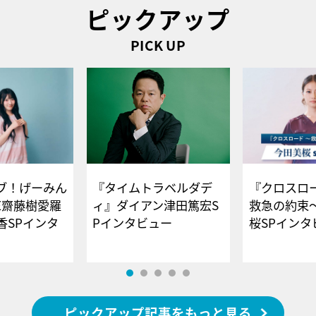
ピックアップ
PICK UP
ブ！げーみん
『タイムトラベルダデ
『クロスロー
E齋藤樹愛羅
ィ』ダイアン津田篤宏S
救急の約束
香SPインタ
Pインタビュー
桜SPイ
ピックアップ記事をもっと見る