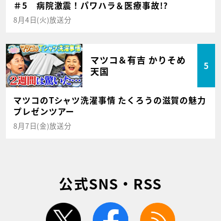
＃5 病院激震！パワハラ＆医療事故!?
8月4日(火)放送分
マツコ＆有吉 かりそめ
5
天国
マツコのTシャツ洗濯事情 たくろうの滋賀の魅力
プレゼンツアー
8月7日(金)放送分
公式SNS・RSS
twitter
facebook
rss