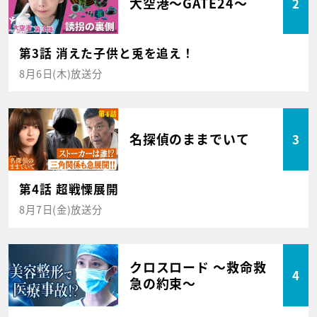
大空港～GATE24～
2
第3話 消えた子供と兎を追え！
8月6日(木)放送分
名探偵のままでいて
3
第4話 超戦慄展開
8月7日(金)放送分
クロスロード ～救命救
4
急の約束～