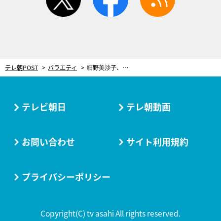
テレ朝POST
バラエティ
紺野美沙子、夫と2人きりで1日中過ごすことに慣れず…積極的に家を空け習いごと、友人と癒しの時間
テレビ朝日
テレ朝動画
お問い合わせ
サイト利用規約
プライバシーポリシー
Copyright(C) tv asahi All rights reserved.