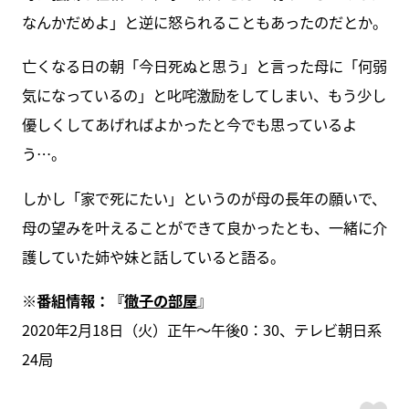
なんかだめよ」と逆に怒られることもあったのだとか。
亡くなる日の朝「今日死ぬと思う」と言った母に「何弱
気になっているの」と叱咤激励をしてしまい、もう少し
優しくしてあげればよかったと今でも思っているよ
う…。
しかし「家で死にたい」というのが母の長年の願いで、
母の望みを叶えることができて良かったとも、一緒に介
護していた姉や妹と話していると語る。
※番組情報：
『
徹子の部屋
』
2020年2月18日（火）正午～午後0：30、テレビ朝日系
24局
ス