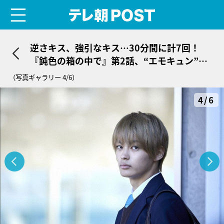
menu
テレ朝POST
逆さキス、強引なキス…30分間に計7回！
『鈍色の箱の中で』第2話、“エモキュン”シ
ーンの大渋滞
（写真ギャラリー 4/6）
4/6