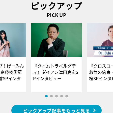
ピックアップ
PICK UP
ブ！げーみん
『タイムトラベルダデ
『クロスロー
E齋藤樹愛羅
ィ』ダイアン津田篤宏S
救急の約束
香SPインタ
Pインタビュー
桜SPイ
ピックアップ記事をもっと見る