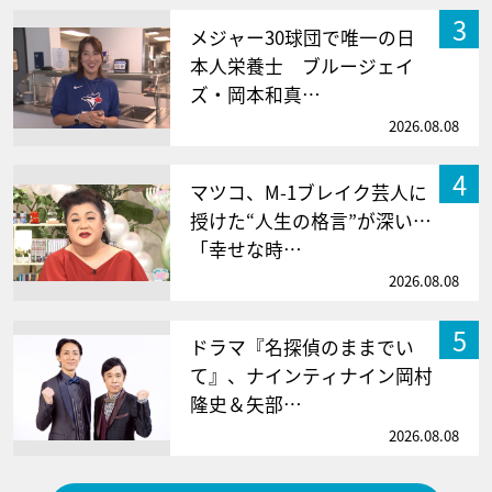
3
メジャー30球団で唯一の日
本人栄養士 ブルージェイ
ズ・岡本和真…
2026.08.08
4
マツコ、M-1ブレイク芸人に
授けた“人生の格言”が深い…
「幸せな時…
2026.08.08
5
ドラマ『名探偵のままでい
て』、ナインティナイン岡村
隆史＆矢部…
2026.08.08