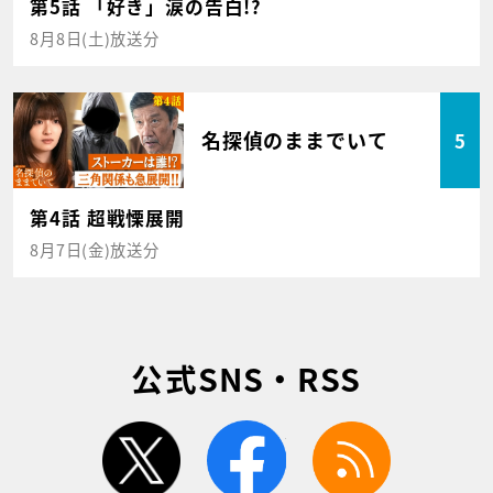
第5話 「好き」涙の告白!?
8月8日(土)放送分
名探偵のままでいて
5
第4話 超戦慄展開
8月7日(金)放送分
公式SNS・RSS
twitter
facebook
rss