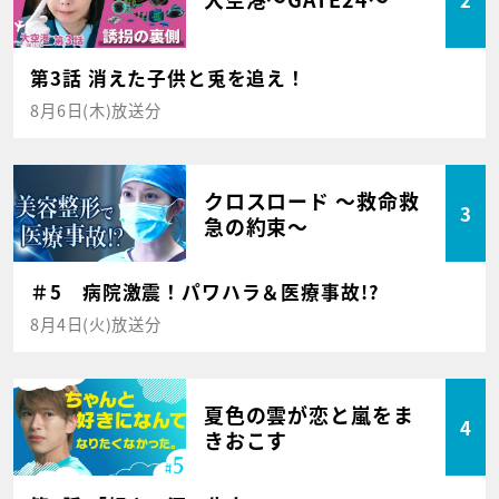
第3話 消えた子供と兎を追え！
8月6日(木)放送分
クロスロード ～救命救
3
急の約束～
＃5 病院激震！パワハラ＆医療事故!?
8月4日(火)放送分
夏色の雲が恋と嵐をま
4
きおこす