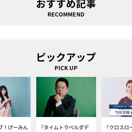
おすすめ記事
RECOMMEND
ピックアップ
PICK UP
ブ！げーみん
『タイムトラベルダデ
『クロスロー