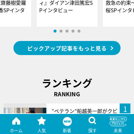
E齋藤樹愛羅
ィ』ダイアン津田篤宏S
救急の約束
香SPインタ
Pインタビュー
桜SPイ
ピックアップ記事をもっと見る
ランキング
RANKING
1
“ベテラン”船越英一郎がクビ
覚悟のパワハラ謝罪拒
否！“後輩”だけ…
ホーム
人気
新着
探す
未来