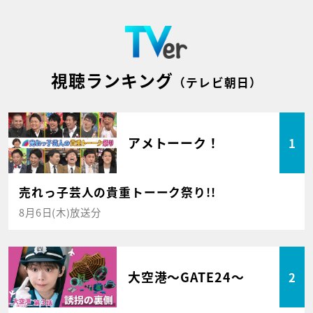
視聴ランキング
（テレビ朝日）
アメトーーク！
1
売れっ子芸人の貴重トーーク祭り!!
8月6日(木)放送分
大空港～GATE24～
2