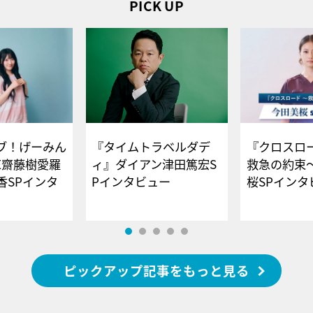
PICK UP
ブ！げーみん
『タイムトラベルダデ
『クロスロー
E齋藤樹愛羅
ィ』ダイアン津田篤宏S
救急の約束
香SPインタ
Pインタビュー
桜SPイ
ピックアップ記事をもっと見る