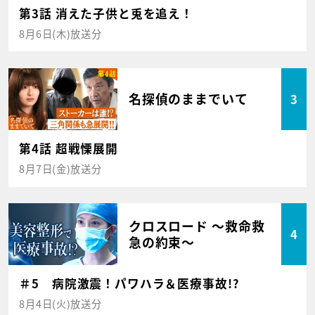
第3話 消えた子供と兎を追え！
8月6日(木)放送分
名探偵のままでいて
3
第4話 超戦慄展開
8月7日(金)放送分
クロスロード ～救命救
4
急の約束～
＃5 病院激震！パワハラ＆医療事故!?
8月4日(火)放送分