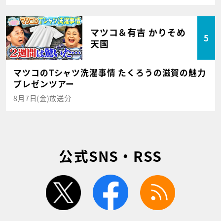
マツコ＆有吉 かりそめ
5
天国
マツコのTシャツ洗濯事情 たくろうの滋賀の魅力
プレゼンツアー
8月7日(金)放送分
公式SNS・RSS
twitter
facebook
rss