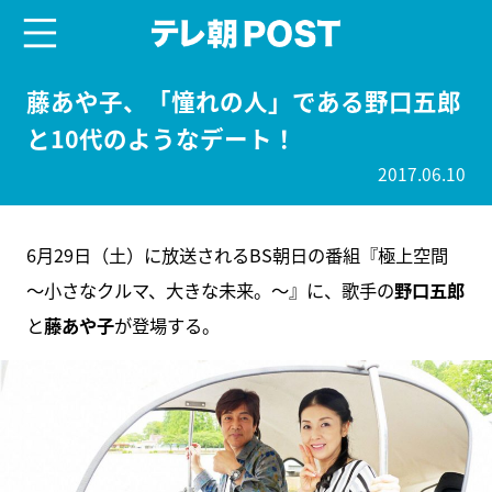
menu
テレ朝POST
藤あや子、「憧れの人」である野口五郎
と10代のようなデート！
2017.06.10
6月29日（土）に放送されるBS朝日の番組『極上空間
～小さなクルマ、大きな未来。～』に、歌手の
野口五郎
と
藤あや子
が登場する。