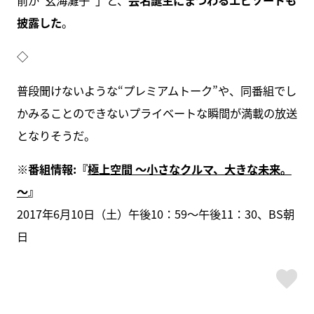
前が“玄海灘子”」と、
芸名誕生にまつわるエピソードも
披露した
。
◇
普段聞けないような“プレミアムトーク”や、同番組でし
かみることのできないプライベートな瞬間が満載の放送
となりそうだ。
※番組情報:『
極上空間 ～小さなクルマ、大きな未来。
～
』
2017年6月10日（土）午後10：59～午後11：30、BS朝
日
ス