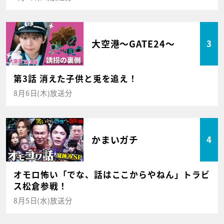
大空港～GATE24～
3
第3話 消えた子供と兎を追え！
8月6日(木)放送分
かまいガチ
4
オモロ怖い「でな、話はここからやねん」トラビ
ス松倉参戦！
8月5日(水)放送分