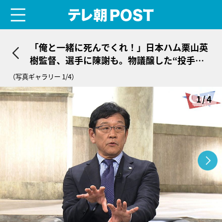
menu
テレ朝POST
「俺と一緒に死んでくれ！」日本ハム栗山英
樹監督、選手に陳謝も。物議醸した“投手起
用”の真実
（写真ギャラリー 1/4）
1/4