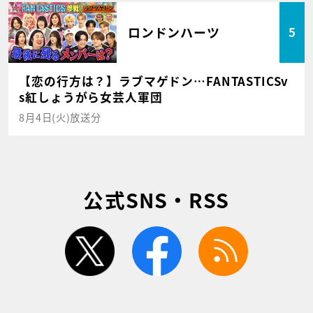
ロンドンハーツ
5
【恋の行方は？】ラブマゲドン…FANTASTICSv
s紅しょうがら女芸人軍団
8月4日(火)放送分
公式SNS・RSS
twitter
facebook
rss