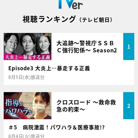
視聴ランキング
（テレビ朝日）
大追跡～警視庁ＳＳＢ
1
Ｃ強行犯係～ Season2
Episode3 大炎上…暴走する正義
8月5日(水)放送分
クロスロード ～救命救
2
急の約束～
＃5 病院激震！パワハラ＆医療事故!?
8月4日(火)放送分