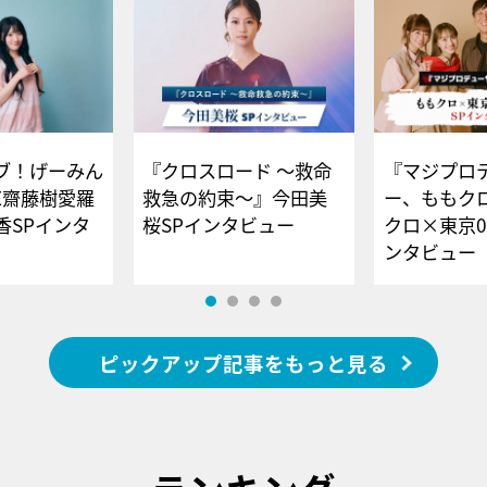
ブ！げーみん
『クロスロード ～救命
『マジプロ
E齋藤樹愛羅
救急の約束～』今田美
ー、ももク
香SPインタ
桜SPインタビュー
クロ×東京0
ンタビュー
ピックアップ記事をもっと見る