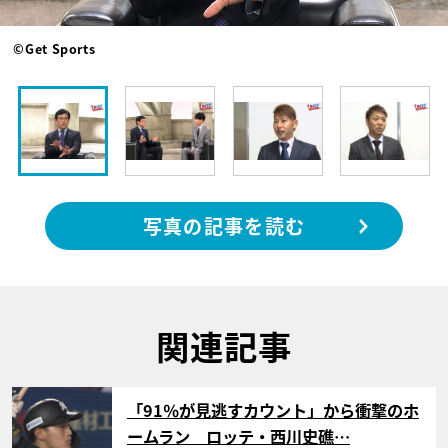
©Get Sports
写真の記事を読む
関連記事
サムネイル
「91％が見逃すカウント」から衝撃のホ
ームラン ロッテ・西川史礁…