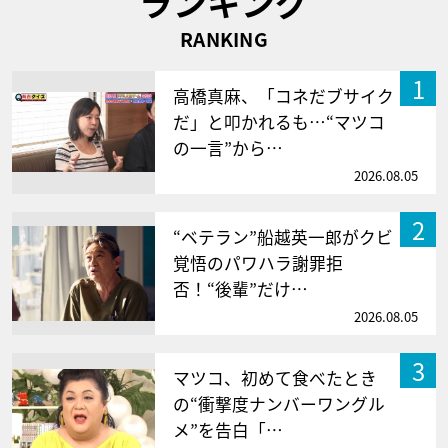
ランキング
RANKING
1
高橋真麻、「コネだブサイク
だ」と叩かれるも…“マツコ
の一言”から…
2026.08.05
2
“ベテラン”船越英一郎がクビ
覚悟のパワハラ謝罪拒
否！“後輩”だけ…
2026.08.05
3
マツコ、初めて食べたとき
の“衝撃度ナンバーワングル
メ”を告白「…