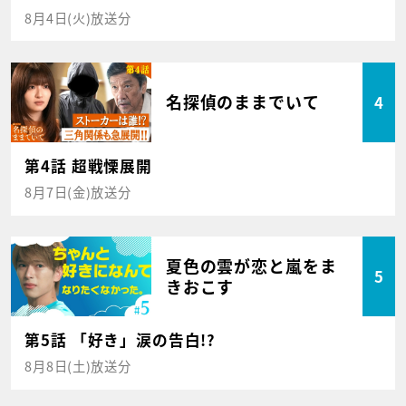
8月4日(火)放送分
名探偵のままでいて
4
第4話 超戦慄展開
8月7日(金)放送分
夏色の雲が恋と嵐をま
5
きおこす
第5話 「好き」涙の告白!?
8月8日(土)放送分