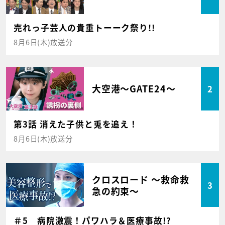
売れっ子芸人の貴重トーーク祭り!!
8月6日(木)放送分
大空港～GATE24～
2
第3話 消えた子供と兎を追え！
8月6日(木)放送分
クロスロード ～救命救
3
急の約束～
＃5 病院激震！パワハラ＆医療事故!?