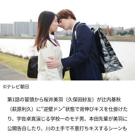
©テレビ朝日
第1話の冒頭から桜井美羽（久保田紗友）が辻内基秋
（萩原利久）に“逆壁ドン”状態で背伸びキスを仕掛けた
り、宇佐卓真演じる学校一のモテ男、本田先輩が美羽に
公開告白したり、川の土手で不意打ちキスするシーンも