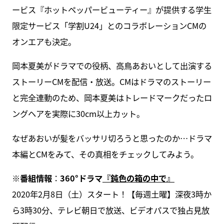
ービス『ホットペッパービューティー』が提供する学生
限定サービス「学割U24」とのコラボレーションCMの
オンエアも決定。
岡本夏美がドラマでの役柄、高鳥あおいとして出演する
ストーリーCMを配信・放送。CMはドラマのストーリー
と完全連動のため、岡本夏美はトレードマークだったロ
ングヘアを実際に30cm以上カット。
なぜあおいが髪をバッサリ切ろうと思ったのか…ドラマ
本編とCMをみて、その真相をチェックしてみよう。
※
番組情報
：
360°ドラマ
『
鈍色の箱の中で
』
2020年2月8日（土）スタート！【毎週土曜】深夜3時か
ら3時30分、テレビ朝日で放送、ビデオパスで独占見放