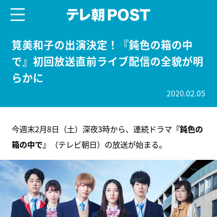
menu
テレ朝POST
筧美和子の出演決定！『鈍色の箱の中
で』初回放送直前ライブ配信の全貌が明
らかに
2020.02.05
今週末2月8日（土）深夜3時から、連続ドラマ
『鈍色の
箱の中で』
（テレビ朝日）の放送が始まる。