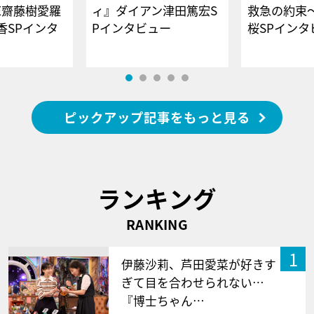
E齋藤樹愛羅
ィ』ダイアン津田篤宏S
救急の約束
香SPインタ
Pインタビュー
桜SPイ
ピックアップ記事をもっと見る
ランキング
RANKING
1
伊藤沙莉、芦田愛菜が好きす
ぎて目を合わせられない…
『博士ちゃん…