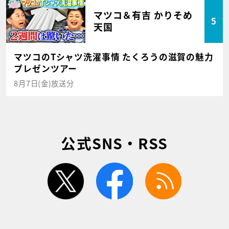
マツコ＆有吉 かりそめ
5
天国
マツコのTシャツ洗濯事情 たくろうの滋賀の魅力
プレゼンツアー
8月7日(金)放送分
公式SNS・RSS
twitter
facebook
rss