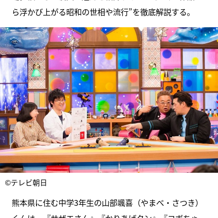
ら浮かび上がる昭和の世相や流行”を徹底解説する。
©テレビ朝日
熊本県に住む中学3年生の山部颯喜（やまべ・さつき）
くんは、『サザエさん』『かりあげクン』『コボちゃ