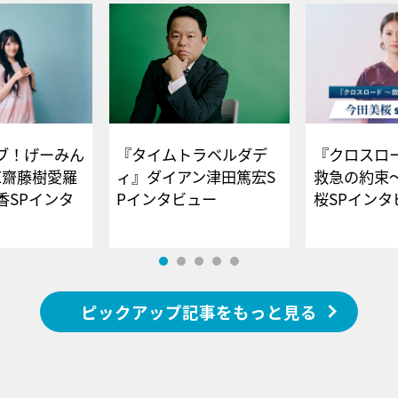
ブ！げーみん
『タイムトラベルダデ
『クロスロー
E齋藤樹愛羅
ィ』ダイアン津田篤宏S
救急の約束
香SPインタ
Pインタビュー
桜SPイ
ピックアップ記事をもっと見る