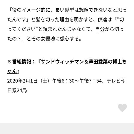
「役のイメージ的に、長い髪型は想像できないなと思っ
たんです」と髪を切った理由を明かすと、伊達は「“切
ってください”と頼まれたんじゃなくて、自分から切っ
たの？」とその女優魂に感心する。
※番組情報：『
サンドウィッチマン＆芦田愛菜の博士ち
ゃん
』
2020年2月1日（土）午後6：30～午後7：54、テレビ朝
日系24局
ス