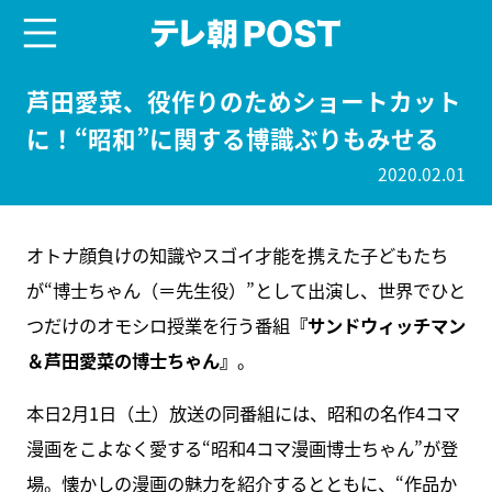
menu
テレ朝POST
芦田愛菜、役作りのためショートカット
に！“昭和”に関する博識ぶりもみせる
2020.02.01
オトナ顔負けの知識やスゴイ才能を携えた子どもたち
が“博士ちゃん（＝先生役）”として出演し、世界でひと
つだけのオモシロ授業を行う番組
『サンドウィッチマン
＆芦田愛菜の博士ちゃん』
。
本日2月1日（土）放送の同番組には、昭和の名作4コマ
漫画をこよなく愛する“昭和4コマ漫画博士ちゃん”が登
場。懐かしの漫画の魅力を紹介するとともに、“作品か