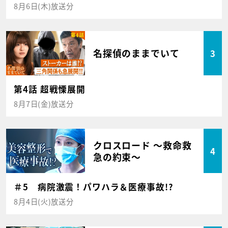
8月6日(木)放送分
名探偵のままでいて
3
第4話 超戦慄展開
8月7日(金)放送分
クロスロード ～救命救
4
急の約束～
＃5 病院激震！パワハラ＆医療事故!?
8月4日(火)放送分