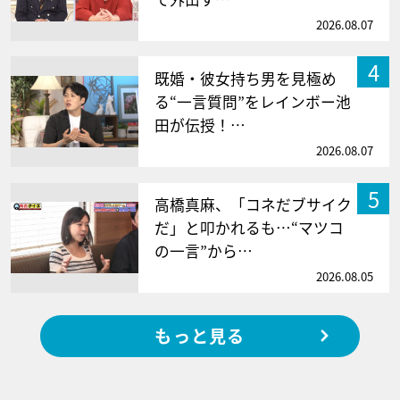
2026.08.07
4
既婚・彼女持ち男を見極め
る“一言質問”をレインボー池
田が伝授！…
2026.08.07
5
高橋真麻、「コネだブサイク
だ」と叩かれるも…“マツコ
の一言”から…
2026.08.05
もっと見る