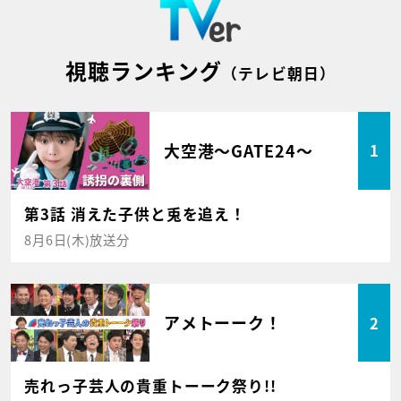
視聴ランキング
（テレビ朝日）
大空港～GATE24～
1
第3話 消えた子供と兎を追え！
8月6日(木)放送分
アメトーーク！
2
売れっ子芸人の貴重トーーク祭り!!