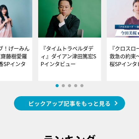
ブ！げーみん
『タイムトラベルダデ
『クロスロー
E齋藤樹愛羅
ィ』ダイアン津田篤宏S
救急の約束
香SPインタ
Pインタビュー
桜SPイ
ピックアップ記事をもっと見る