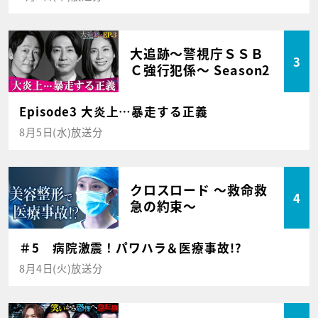
大追跡～警視庁ＳＳＢ
3
Ｃ強行犯係～ Season2
Episode3 大炎上…暴走する正義
8月5日(水)放送分
クロスロード ～救命救
4
急の約束～
＃5 病院激震！パワハラ＆医療事故!?
8月4日(火)放送分