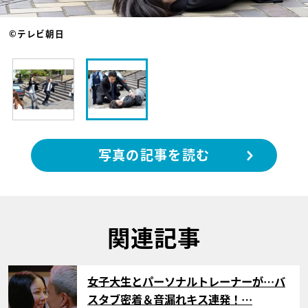
©テレビ朝日
写真の記事を読む
関連記事
サムネイル
女子大生とパーソナルトレーナーが…バ
スタブ密着＆音漏れキス連発！…