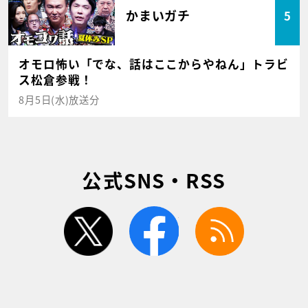
かまいガチ
5
オモロ怖い「でな、話はここからやねん」トラビ
ス松倉参戦！
8月5日(水)放送分
公式SNS・RSS
twitter
facebook
rss