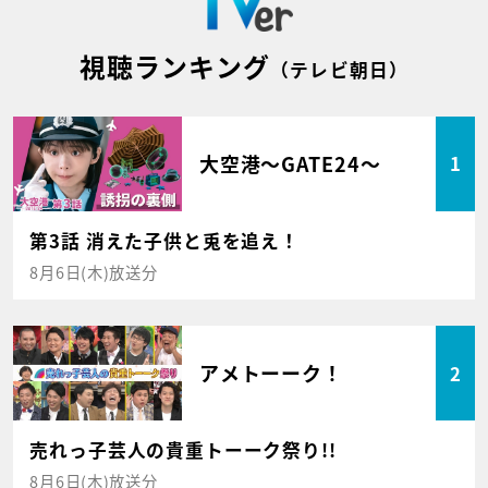
視聴ランキング
（テレビ朝日）
大空港～GATE24～
1
第3話 消えた子供と兎を追え！
8月6日(木)放送分
アメトーーク！
2
売れっ子芸人の貴重トーーク祭り!!
8月6日(木)放送分