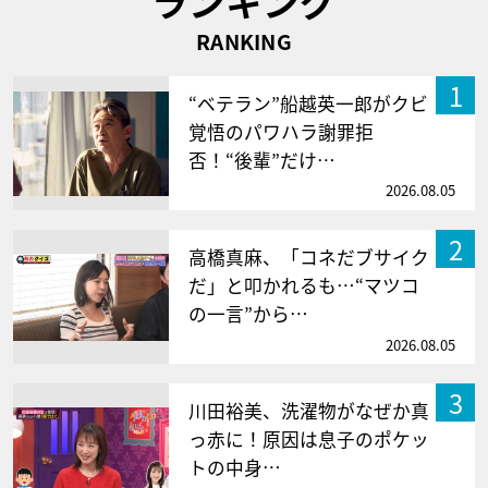
ランキング
RANKING
1
“ベテラン”船越英一郎がクビ
覚悟のパワハラ謝罪拒
否！“後輩”だけ…
2026.08.05
2
高橋真麻、「コネだブサイク
だ」と叩かれるも…“マツコ
の一言”から…
2026.08.05
3
川田裕美、洗濯物がなぜか真
っ赤に！原因は息子のポケッ
トの中身…