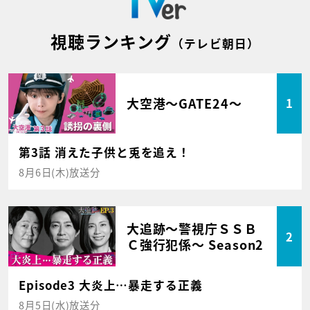
視聴ランキング
（テレビ朝日）
大空港～GATE24～
1
第3話 消えた子供と兎を追え！
8月6日(木)放送分
大追跡～警視庁ＳＳＢ
2
Ｃ強行犯係～ Season2
Episode3 大炎上…暴走する正義
8月5日(水)放送分