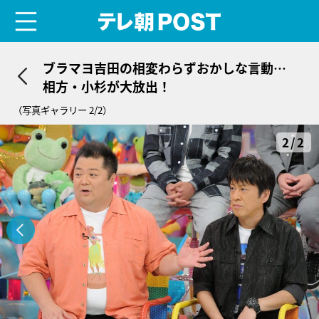
menu
テレ朝POST
ブラマヨ吉田の相変わらずおかしな言動…
相方・小杉が大放出！
（写真ギャラリー 2/2）
2/2