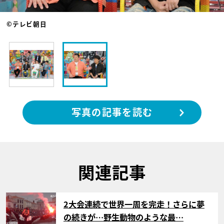
©テレビ朝日
写真の記事を読む
関連記事
サムネイル
2大会連続で世界一周を完走！さらに夢
の続きが…野生動物のような最…