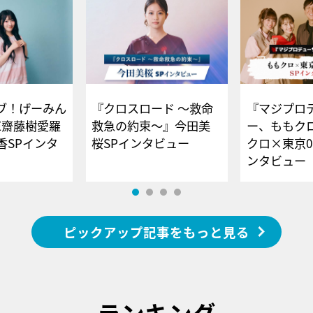
ブ！げーみん
『クロスロード ～救命
『マジプロ
E齋藤樹愛羅
救急の約束～』今田美
ー、ももク
香SPインタ
桜SPインタビュー
クロ×東京0
ンタビュー
ピックアップ記事をもっと見る
ランキング