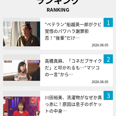
RANKING
1
“ベテラン”船越英一郎がクビ
覚悟のパワハラ謝罪拒
否！“後輩”だけ…
2026.08.05
2
高橋真麻、「コネだブサイク
だ」と叩かれるも…“マツコ
の一言”から…
2026.08.05
3
川田裕美、洗濯物がなぜか真
っ赤に！原因は息子のポケッ
トの中身…