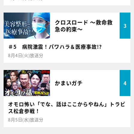
クロスロード ～救命救
3
急の約束～
＃5 病院激震！パワハラ＆医療事故!?
8月4日(火)放送分
かまいガチ
4
オモロ怖い「でな、話はここからやねん」トラビ
ス松倉参戦！
8月5日(水)放送分