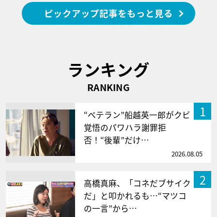
ピックアップ記事をもっと見る
ランキング
RANKING
1
“ベテラン”船越英一郎がクビ
覚悟のパワハラ謝罪拒
否！“後輩”だけ…
2026.08.05
2
高橋真麻、「コネだブサイク
だ」と叩かれるも…“マツコ
の一言”から…