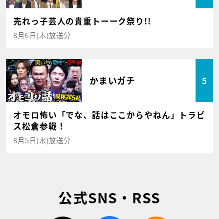
売れっ子芸人の貴重トーーク祭り!!
8月6日(木)放送分
かまいガチ
5
オモロ怖い「でな、話はここからやねん」トラビ
ス松倉参戦！
8月5日(水)放送分
公式SNS・RSS