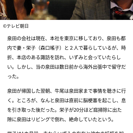
©テレビ朝日
泉田の会社は現在、本社を東京に移しており、泉田も都
内で妻・栄子（森口瑤子）と２人で暮らしているが、時
折、本店のある諏訪を訪れ、いずみと会っていたらし
い。しかし、当の泉田は数日前から海外出張中で留守だ
った。
泉田が帰国した翌朝、牛尾は泉田家まで事情を聴きに行
く。ところが、なんと泉田は直前に脳梗塞を起こし、息
を引き取った後だった。栄子が20分ほど庭掃除に出た
隙に泉田はリビングで倒れ、絶命していたという。