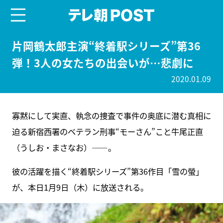
menu
テレ朝POST
片岡鶴太郎主演“終着駅シリーズ”第36
弾！3人の女たちの出会いが…悲劇に
2020.01.09
寡黙にして実直、執念の捜査で事件の奥底に潜む真相に
迫る新宿西署のベテラン刑事“モーさん”こと牛尾正直
（うしお・まさなお）――。
彼の活躍を描く“終着駅シリーズ”第36作目「雪の螢」
が、本日1月9日（木）に放送される。