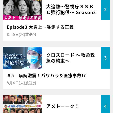
大追跡～警視庁ＳＳＢ
2
Ｃ強行犯係～ Season2
Episode3 大炎上…暴走する正義
8月5日(水)放送分
クロスロード ～救命救
3
急の約束～
＃5 病院激震！パワハラ＆医療事故!?
8月4日(火)放送分
アメトーーク！
4