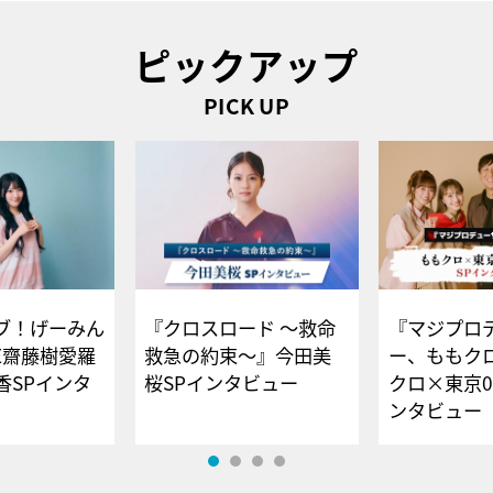
ピックアップ
PICK UP
ブ！げーみん
『クロスロード ～救命
『マジプロ
E齋藤樹愛羅
救急の約束～』今田美
ー、ももク
香SPインタ
桜SPインタビュー
クロ×東京0
ンタビュー