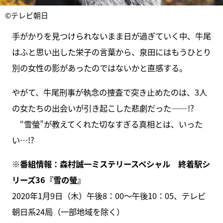
©テレビ朝日
手がかりを見つけられないまま日が過ぎていく中、牛尾
はふと思い出した栄子の言葉から、泉田にはもうひとり
別の女性の影があったのではないかと直感する。
やがて、牛尾刑事が執念の捜査で突き止めたのは、3人
の女たちの出会いが引き起こした悲劇だった――!?
“雪螢”が教えてくれた切なすぎる真相とは、いった
い…!?
※番組情報：森村誠一ミステリースペシャル 終着駅シ
リーズ36『雪の螢』
2020年1月9日（木）午後8：00～午後10：05、テレビ
朝日系24局（一部地域を除く）