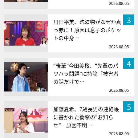
2026.08.05
3
川田裕美、洗濯物がなぜか真
っ赤に！原因は息子のポケッ
トの中身…
2026.08.05
4
“後輩”今田美桜、“先輩のパ
ワハラ問題”に持論「被害者
の話だけで…
2026.08.05
5
加藤夏希、7歳長男の連絡帳
に書かれた衝撃の“お知ら
せ” 原因不明…
2026.08.05