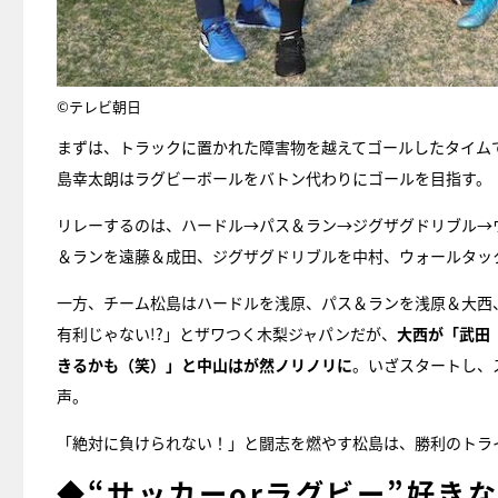
©テレビ朝日
まずは、トラックに置かれた障害物を越えてゴールしたタイム
島幸太朗はラグビーボールをバトン代わりにゴールを目指す。
リレーするのは、ハードル→パス＆ラン→ジグザグドリブル→
＆ランを遠藤＆成田、ジグザグドリブルを中村、ウォールタッ
一方、チーム松島はハードルを浅原、パス＆ランを浅原＆大西
有利じゃない!?」とザワつく木梨ジャパンだが、
大西が「武田
きるかも（笑）」と中山はが然ノリノリに
。いざスタートし、
声。
「絶対に負けられない！」と闘志を燃やす松島は、勝利のトラ
◆“サッカーorラグビー”好き