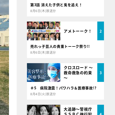
第3話 消えた子供と兎を追え！
8月6日(木)放送分
アメトーーク！
2
売れっ子芸人の貴重トーーク祭り!!
8月6日(木)放送分
クロスロード ～
救命救急の約束
3
～
＃5 病院激震！パワハラ＆医療事故!?
8月4日(火)放送分
大追跡～警視庁
ＳＳＢＣ強行犯
4