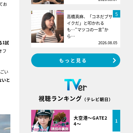
てお
5
高橋真麻、「コネだブサ
イクだ」と叩かれる
も…“マツコの一言”か
ら…
る1試
2026.08.05
オフ
もっと見る
すごい
ないと
視聴ランキング
（テレビ朝日）
大空港～GATE2
1
4～