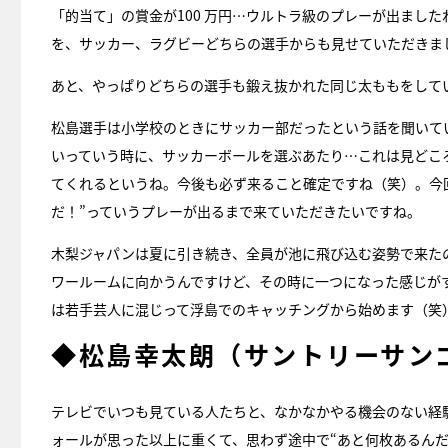
「的当て」の賞金が100 万円…ウルトラ級のプレーが出まし
を、サッカー、ラグビーどちらの選手からも見せていただきま
あと、やっぱりどちらの選手も鍛え抜かれた同じ太ももをして
松島選手は小学校のときにサッカー部だったという話を聞いて
いっていう時に、サッカーボールを選ぶあたり…これは見どこ
てくれるというね。今後も必ず来ること確定ですね（笑）。今
だ！”っていうプレーが出るまで来ていただきたいですね。
木梨ジャパンは夏に引き続き、全員が池に飛び込む姿勢で来た
ワールームに向かうんですけど、その時に一つになった感じが
は若手芸人に混じって浮島でのキャッチングから始めます（笑
◆松島幸太朗（サントリーサン
テレビでいつも見ている人たちと、なかなかやる機会のない経
ォールが思った以上に重くて、思わず途中で“あと何枚あるん