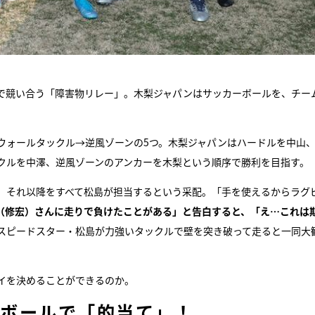
で競い合う「障害物リレー」。木梨ジャパンはサッカーボールを、チー
ウォールタックル→逆風ゾーンの5つ。木梨ジャパンはハードルを中山
クルを中澤、逆風ゾーンのアンカーを木梨という順序で勝利を目指す。
、それ以降をすべて松島が担当するという采配。「手を使えるからラグ
（修宏）さんに走りで負けたことがある」と告白すると、「え…これは
スピードスター・松島が力強いタックルで壁を突き破って走ると一同大
イを決めることができるのか。
なボールで「的当て」！