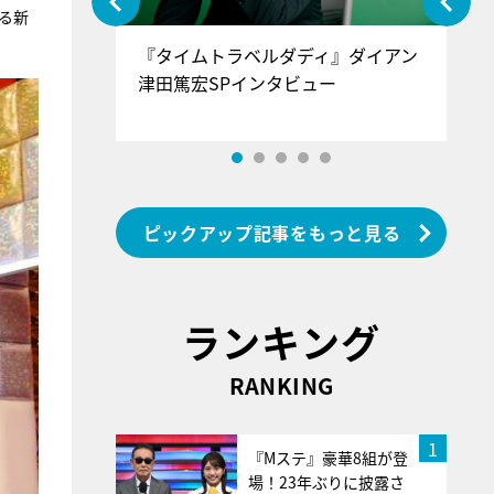
る新
ぐ』＝LOV
『タイムトラベルダディ』ダイアン
『
香SPインタ
津田篤宏SPインタビュー
～
ピックアップ記事をもっと見る
ランキング
RANKING
1
『Mステ』豪華8組が登
場！23年ぶりに披露さ