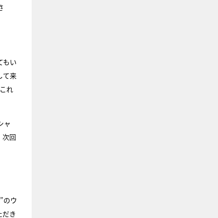
さ
てもい
して来
これ
シャ
、次回
”のウ
ただき