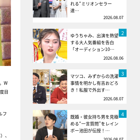
れる“ミリオンセラー
達…
2026.08.07
2
ゆうちゃみ、出演を熱望
する大人気番組を告白
「オーディション10…
2026.08.06
3
マツコ、みずからの洗濯
。W
事情を明かし有吉おどろ
き！私服で外出す…
2度目
2026.08.07
4
ルフ
既婚・彼女持ち男を見極
める“一言質問”をレイン
ボー池田が伝授！…
C）、
2026.08.07