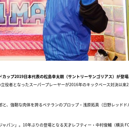
ドカップ2019日本代表の松島幸太朗（サントリーサンゴリアス）が登場
立役者となったスーパープレーヤーが2016年のキックベース対決以来
郎と、強靭な肉体を誇るベテランのプロップ・浅原拓真（日野レッドド
ャパン」。10年ぶりの登場となる天才レフティー・中村俊輔（横浜 F