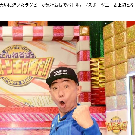
が大いに沸いたラグビーが異種競技でバトル。『スポーツ王』史上初とな
『アイ＝ラブ！げーみん
E齋藤樹愛羅＆佐々木舞
ビュー