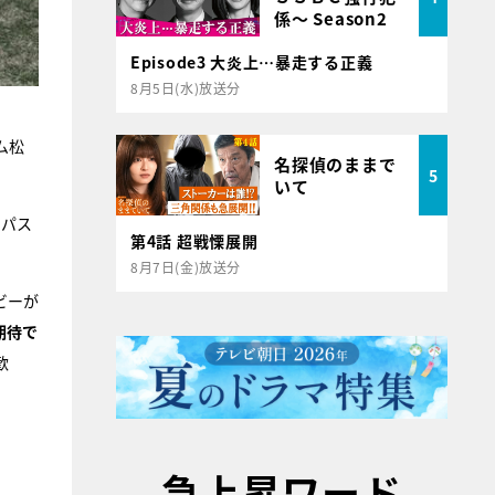
係～ Season2
Episode3 大炎上…暴走する正義
8月5日(水)放送分
ム松
名探偵のままで
5
いて
、パス
第4話 超戦慄展開
8月7日(金)放送分
ビーが
期待で
歓
急上昇ワード