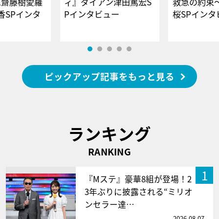
E齋藤樹愛羅
ィ』ダイアン津田篤宏S
救急の約束
香SPインタ
Pインタビュー
桜SPイ
ピックアップ記事をもっと見る
ランキング
RANKING
1
『Mステ』豪華8組が登場！2
3年ぶりに披露される“ミリオ
ンセラー達…
2026.08.07