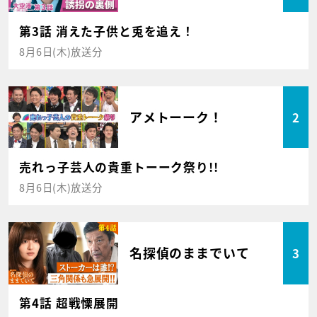
第3話 消えた子供と兎を追え！
8月6日(木)放送分
アメトーーク！
2
売れっ子芸人の貴重トーーク祭り!!
8月6日(木)放送分
名探偵のままでいて
3
第4話 超戦慄展開