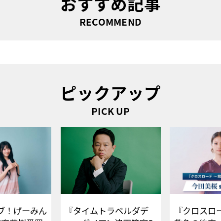
おすすめ記事
RECOMMEND
ピックアップ
PICK UP
ブ！げーみん
『タイムトラベルダデ
『クロスロー