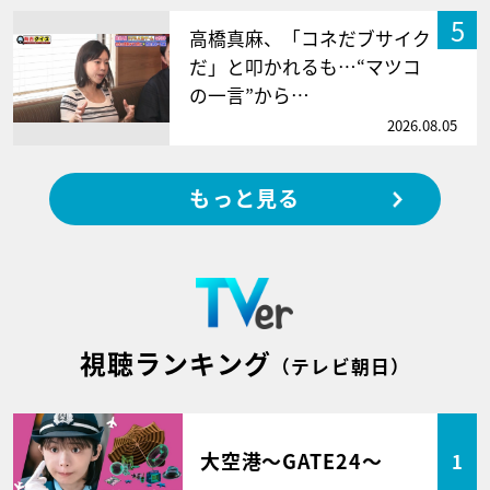
5
高橋真麻、「コネだブサイク
だ」と叩かれるも…“マツコ
の一言”から…
2026.08.05
もっと見る
視聴ランキング
（テレビ朝日）
大空港～GATE24～
1