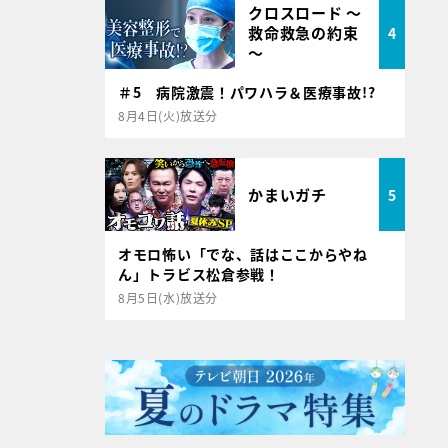
クロスロード ～
救命救急の約束
4
～
＃5 病院激震！パワハラ＆医療事故!?
8月4日(火)放送分
かまいガチ
5
オモロ怖い「でな、話はここからやね
ん」トラビス松倉参戦！
8月5日(水)放送分