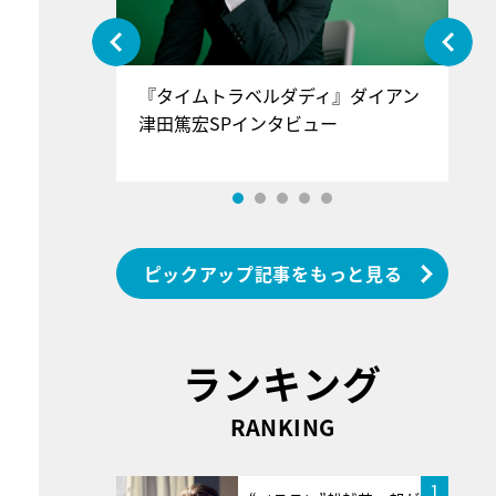
ぐ』＝LOV
『タイムトラベルダディ』ダイアン
『
香SPインタ
津田篤宏SPインタビュー
～
ピックアップ記事をもっと見る
ランキング
RANKING
1