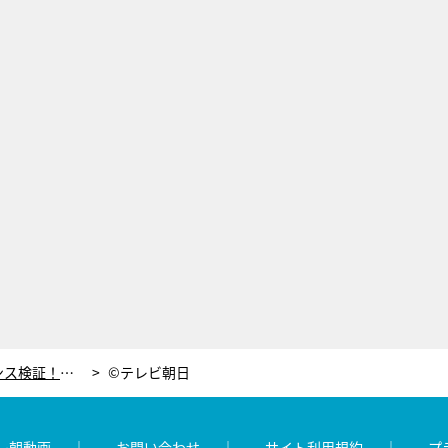
“運動神経悪い芸人”で初めてのダンス検証！踊ってみたら…意外な事実が発覚
©テレビ朝日
レ朝動画
お問い合わせ
サイト利用規約
プ