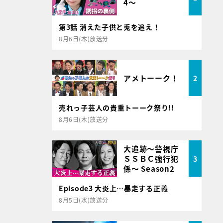
4～
第3話 消えた子供と兎を追え！
8月6日(木)放送分
アメトーーク！
2
売れっ子芸人の貴重トーーク祭り!!
8月6日(木)放送分
大追跡～警視庁
ＳＳＢＣ強行犯
3
係～ Season2
Episode3 大炎上…暴走する正義
8月5日(水)放送分