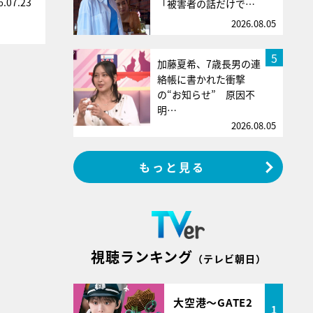
6.07.23
「被害者の話だけで…
2026.08.05
5
加藤夏希、7歳長男の連
絡帳に書かれた衝撃
の“お知らせ” 原因不
明…
2026.08.05
もっと見る
視聴ランキング
（テレビ朝日）
大空港～GATE2
1