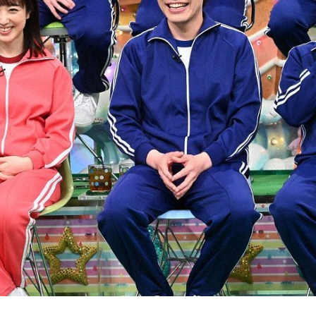
『アイ＝ラブ！げーみん
E齋藤樹愛羅＆佐々木舞
ビュー