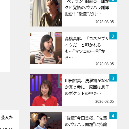
“ベテラン”船越英一郎が
クビ覚悟のパワハラ謝罪
拒否！“後輩”だけ…
2026.08.05
2
高橋真麻、「コネだブサ
イクだ」と叩かれる
も…“マツコの一言”か
ら…
2026.08.05
3
川田裕美、洗濯物がなぜ
か真っ赤に！原因は息子
のポケットの中身…
2026.08.05
4
！芸人た
“後輩”今田美桜、“先輩
のパワハラ問題”に持論