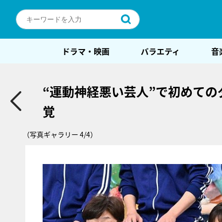
ドラマ・映画
バラエティ
音
“運動神経悪い芸人”で初めて
覚
（写真ギャラリー 4/4）