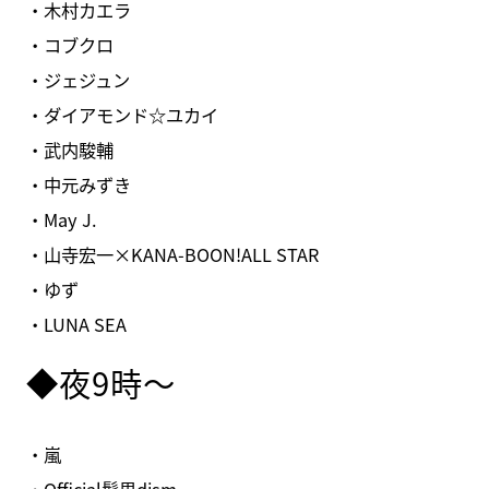
・木村カエラ
・コブクロ
・ジェジュン
・ダイアモンド☆ユカイ
・武内駿輔
・中元みずき
・May J.
・山寺宏一×KANA-BOON!ALL STAR
・ゆず
・LUNA SEA
◆夜9時～
・嵐
・Official髭男dism