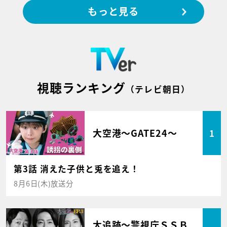
もっと見る
視聴ランキング
（テレビ朝日）
大空港～GATE24～
1
第3話 消えた子供と兎を追え！
8月6日(木)放送分
大追跡～警視庁ＳＳＢ