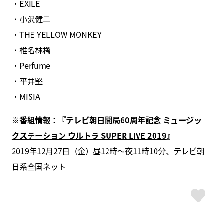
・EXILE
・小沢健二
・THE YELLOW MONKEY
・椎名林檎
・Perfume
・平井堅
・MISIA
※番組情報：『
テレビ朝日開局60周年記念 ミュージッ
クステーション ウルトラ SUPER LIVE 2019
』
2019年12月27日（金）昼12時～夜11時10分、テレビ朝
日系全国ネット
ス