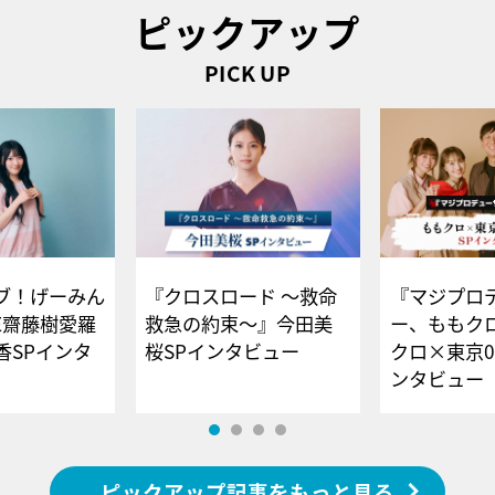
ピックアップ
PICK UP
ブ！げーみん
『クロスロード ～救命
『マジプロ
E齋藤樹愛羅
救急の約束～』今田美
ー、ももク
香SPインタ
桜SPインタビュー
クロ×東京0
ンタビュー
ピックアップ記事をもっと見る