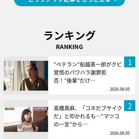
ランキング
RANKING
1
“ベテラン”船越英一郎がクビ
覚悟のパワハラ謝罪拒
否！“後輩”だけ…
2026.08.05
2
高橋真麻、「コネだブサイク
だ」と叩かれるも…“マツコ
の一言”から…
2026.08.05