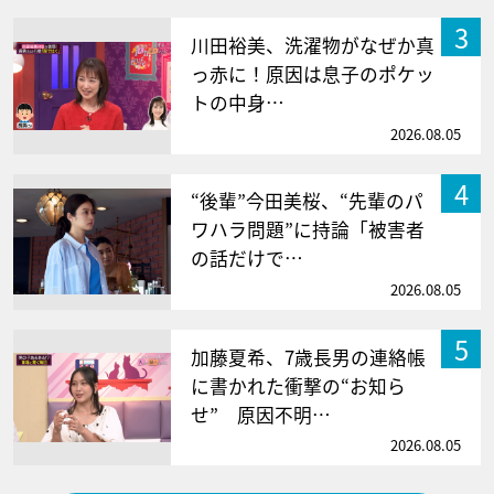
3
川田裕美、洗濯物がなぜか真
っ赤に！原因は息子のポケッ
トの中身…
2026.08.05
4
“後輩”今田美桜、“先輩のパ
ワハラ問題”に持論「被害者
の話だけで…
2026.08.05
5
加藤夏希、7歳長男の連絡帳
に書かれた衝撃の“お知ら
せ” 原因不明…
2026.08.05