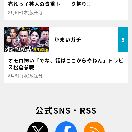
売れっ子芸人の貴重トーーク祭り!!
8月6日(木)放送分
かまいガチ
5
オモロ怖い「でな、話はここからやねん」トラビ
ス松倉参戦！
8月5日(水)放送分
公式SNS・RSS
twitter
facebook
rss