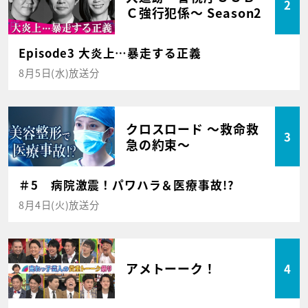
2
Ｃ強行犯係～ Season2
Episode3 大炎上…暴走する正義
8月5日(水)放送分
クロスロード ～救命救
3
急の約束～
＃5 病院激震！パワハラ＆医療事故!?
8月4日(火)放送分
アメトーーク！
4