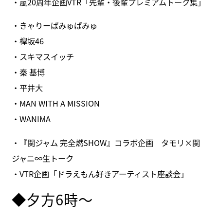
・嵐20周年企画VTR「先輩・後輩プレミアムトーク集」
・きゃりーぱみゅぱみゅ
・欅坂46
・スキマスイッチ
・秦 基博
・平井大
・MAN WITH A MISSION
・WANIMA
・『関ジャム 完全燃SHOW』コラボ企画 タモリ×関
ジャニ∞生トーク
・VTR企画「ドラえもん好きアーティスト座談会」
◆夕方6時～