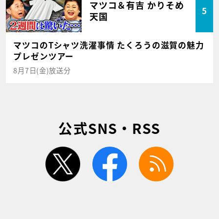
マツコ＆有吉 かりそめ
5
天国
マツコのTシャツ洗濯事情 たくろうの滋賀の魅力
プレゼンツアー
8月7日(金)放送分
公式SNS・RSS
twitter
facebook
rss