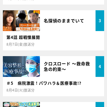
名探偵のままでいて
3
第4話 超戦慄展開
8月7日(金)放送分
クロスロード ～救命救
4
急の約束～
＃5 病院激震！パワハラ＆医療事故!?
8月4日(火)放送分