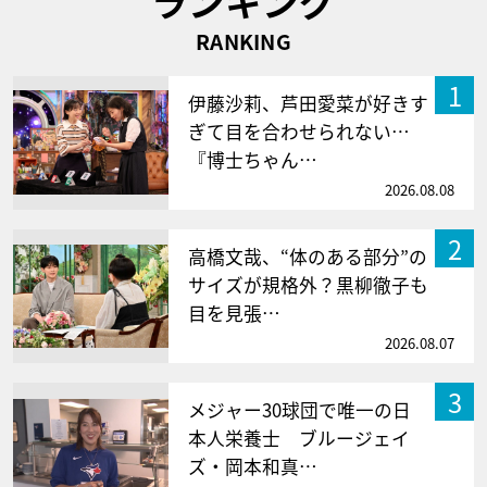
ランキング
RANKING
1
伊藤沙莉、芦田愛菜が好きす
ぎて目を合わせられない…
『博士ちゃん…
2026.08.08
2
高橋文哉、“体のある部分”の
サイズが規格外？黒柳徹子も
目を見張…
2026.08.07
3
メジャー30球団で唯一の日
本人栄養士 ブルージェイ
ズ・岡本和真…