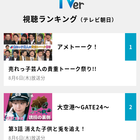
視聴ランキング
（テレビ朝日）
アメトーーク！
1
売れっ子芸人の貴重トーーク祭り!!
8月6日(木)放送分
大空港～GATE24～
2
第3話 消えた子供と兎を追え！
8月6日(木)放送分