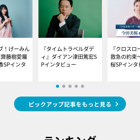
ブ！げーみん
『タイムトラベルダデ
『クロスロー
E齋藤樹愛羅
ィ』ダイアン津田篤宏S
救急の約束
香SPインタ
Pインタビュー
桜SPイ
ピックアップ記事をもっと見る