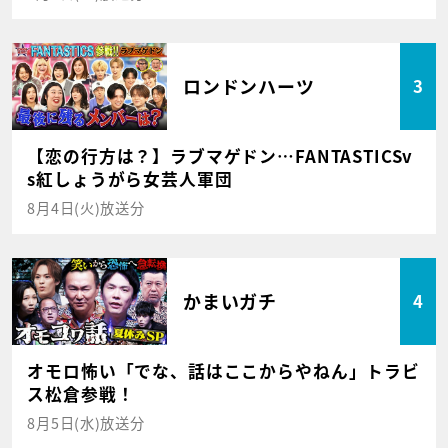
ロンドンハーツ
3
【恋の行方は？】ラブマゲドン…FANTASTICSv
s紅しょうがら女芸人軍団
8月4日(火)放送分
かまいガチ
4
オモロ怖い「でな、話はここからやねん」トラビ
ス松倉参戦！
8月5日(水)放送分