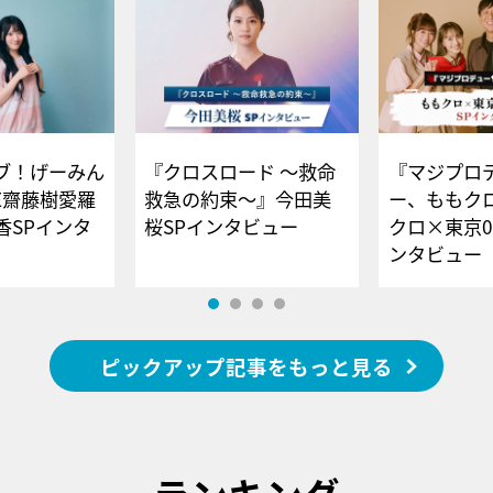
ブ！げーみん
『クロスロード ～救命
『マジプロ
E齋藤樹愛羅
救急の約束～』今田美
ー、ももク
香SPインタ
桜SPインタビュー
クロ×東京0
ンタビュー
ピックアップ記事をもっと見る