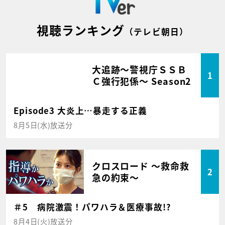
視聴ランキング
（テレビ朝日）
大追跡～警視庁ＳＳＢ
1
Ｃ強行犯係～ Season2
Episode3 大炎上…暴走する正義
8月5日(水)放送分
クロスロード ～救命救
2
急の約束～
＃5 病院激震！パワハラ＆医療事故!?
8月4日(火)放送分