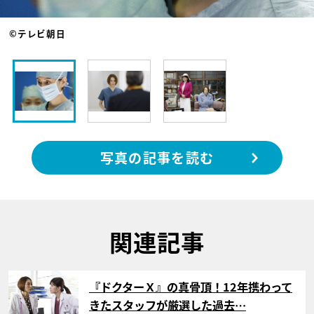
©テレビ朝日
写真の記事を読む
関連記事
サムネイル
『ドクターＸ』の真骨頂！12年携わって
きたスタッフが厳選した過去…