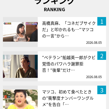
ランキング
RANKING
1
高橋真麻、「コネだブサイク
だ」と叩かれるも…“マツコ
の一言”から…
2026.08.05
2
“ベテラン”船越英一郎がクビ
覚悟のパワハラ謝罪拒
否！“後輩”だけ…
2026.08.05
3
マツコ、初めて食べたとき
の“衝撃度ナンバーワングル
メ”を告白「…