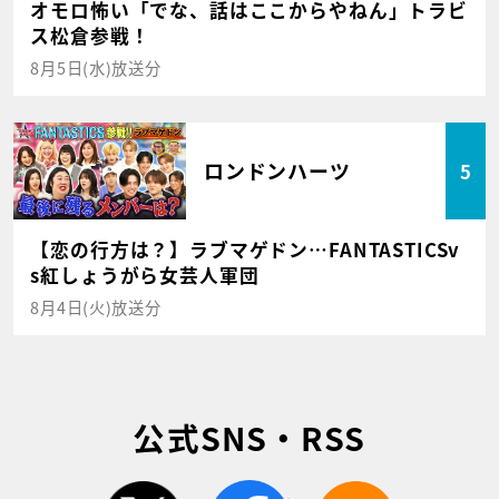
オモロ怖い「でな、話はここからやねん」トラビ
ス松倉参戦！
8月5日(水)放送分
ロンドンハーツ
5
【恋の行方は？】ラブマゲドン…FANTASTICSv
s紅しょうがら女芸人軍団
8月4日(火)放送分
公式SNS・RSS
twitter
facebook
rss