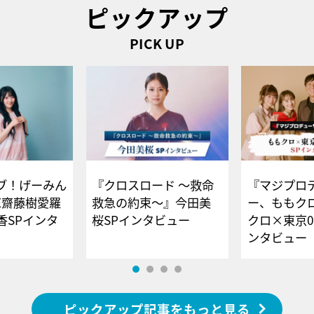
ピックアップ
PICK UP
ブ！げーみん
『クロスロード ～救命
『マジプロ
E齋藤樹愛羅
救急の約束～』今田美
ー、ももク
香SPインタ
桜SPインタビュー
クロ×東京0
ンタビュー
ピックアップ記事をもっと見る