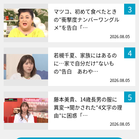
3
マツコ、初めて食べたとき
の“衝撃度ナンバーワングル
メ”を告白「…
2026.08.05
4
若槻千夏、家族にはあるの
に…家で自分だけ“ないも
の”告白 あわや…
2026.08.05
5
藤本美貴、14歳長男の服に
異変→聞かされた“4文字の理
由”に困惑「…
2026.08.05