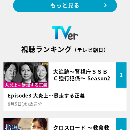
もっと見る
視聴ランキング
（テレビ朝日）
大追跡～警視庁ＳＳＢ
1
Ｃ強行犯係～ Season2
Episode3 大炎上…暴走する正義
8月5日(水)放送分
クロスロード ～救命救