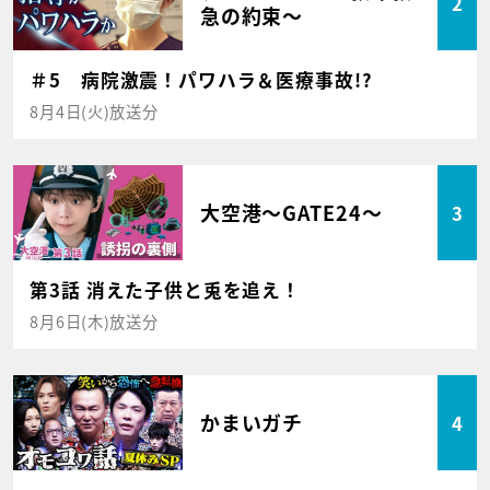
2
急の約束～
＃5 病院激震！パワハラ＆医療事故!?
8月4日(火)放送分
大空港～GATE24～
3
第3話 消えた子供と兎を追え！
8月6日(木)放送分
かまいガチ
4