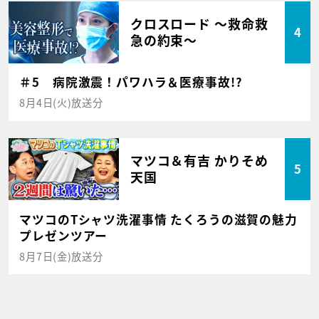
クロスロード ～救命救
4
急の約束～
＃5 病院激震！パワハラ＆医療事故!?
8月4日(火)放送分
マツコ＆有吉 かりそめ
5
天国
マツコのTシャツ洗濯事情 たくろうの滋賀の魅力
プレゼンツアー
8月7日(金)放送分