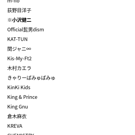
m-flo
荻野目洋子
※小沢健二
Official髭男dism
KAT-TUN
関ジャニ∞
Kis-My-Ft2
木村カエラ
きゃりーぱみゅぱみゅ
KinKi Kids
King & Prince
King Gnu
倉木麻衣
KREVA