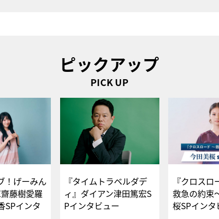
ピックアップ
PICK UP
ブ！げーみん
『タイムトラベルダデ
『クロスロー
E齋藤樹愛羅
ィ』ダイアン津田篤宏S
救急の約束
香SPインタ
Pインタビュー
桜SPイ