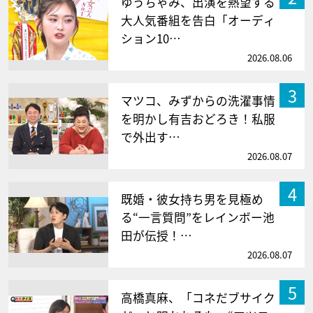
ゆうちゃみ、出演を熱望する
大人気番組を告白「オーディ
ション10…
2026.08.06
3
マツコ、みずからの洗濯事情
を明かし有吉おどろき！私服
で外出す…
2026.08.07
4
既婚・彼女持ち男を見極め
る“一言質問”をレインボー池
田が伝授！…
2026.08.07
5
高橋真麻、「コネだブサイク