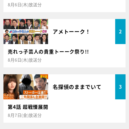
8月6日(木)放送分
アメトーーク！
2
売れっ子芸人の貴重トーーク祭り!!
8月6日(木)放送分
名探偵のままでいて
3
第4話 超戦慄展開
8月7日(金)放送分