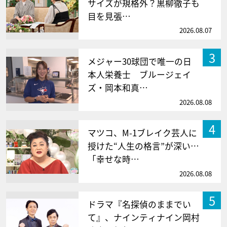
サイズが規格外？黒柳徹子も
目を見張…
2026.08.07
3
メジャー30球団で唯一の日
本人栄養士 ブルージェイ
ズ・岡本和真…
2026.08.08
4
マツコ、M-1ブレイク芸人に
授けた“人生の格言”が深い…
「幸せな時…
2026.08.08
5
ドラマ『名探偵のままでい
て』、ナインティナイン岡村