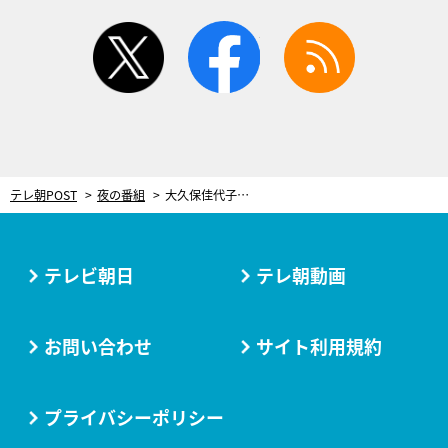
twitter
facebook
rss
テレ朝POST
夜の番組
大久保佳代子、内藤剛志も絶賛の演技力！『捜査一課長』SPで“事件の鍵を握る女”に
テレビ朝日
テレ朝動画
お問い合わせ
サイト利用規約
プライバシーポリシー