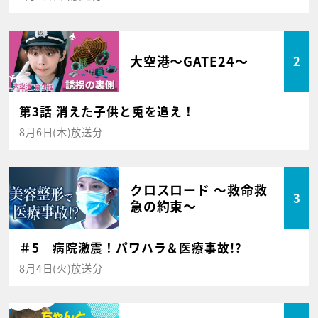
大空港～GATE24～
2
第3話 消えた子供と兎を追え！
8月6日(木)放送分
クロスロード ～救命救
3
急の約束～
＃5 病院激震！パワハラ＆医療事故!?
8月4日(火)放送分