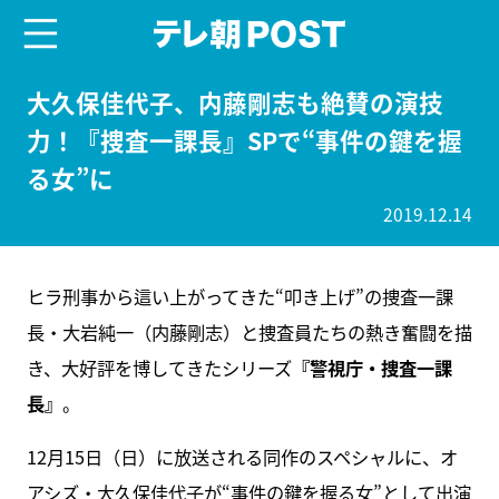
menu
テレ朝POST
大久保佳代子、内藤剛志も絶賛の演技
力！『捜査一課長』SPで“事件の鍵を握
る女”に
2019.12.14
ヒラ刑事から這い上がってきた“叩き上げ”の捜査一課
長・大岩純一（内藤剛志）と捜査員たちの熱き奮闘を描
き、大好評を博してきたシリーズ
『警視庁・捜査一課
長』
。
12月15日（日）に放送される同作のスペシャルに、オ
アシズ・大久保佳代子が“事件の鍵を握る女”として出演