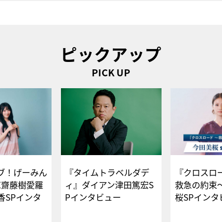
ピックアップ
PICK UP
ブ！げーみん
『タイムトラベルダデ
『クロスロー
E齋藤樹愛羅
ィ』ダイアン津田篤宏S
救急の約束
香SPインタ
Pインタビュー
桜SPイ