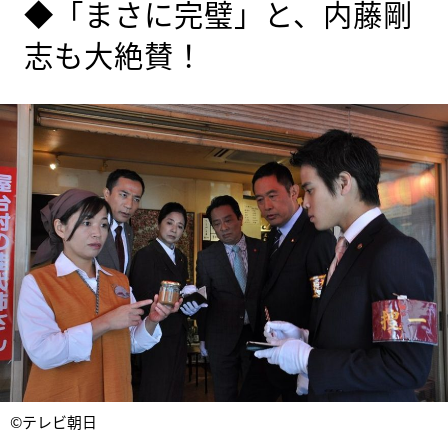
◆「まさに完璧」と、内藤剛
志も大絶賛！
©テレビ朝日