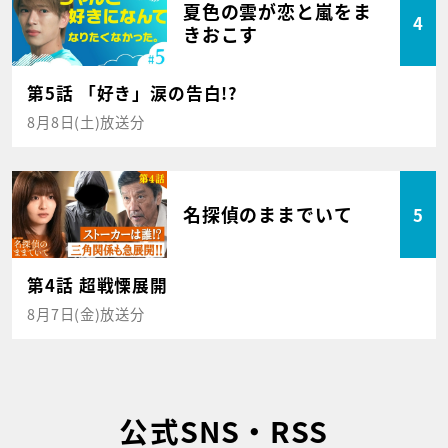
夏色の雲が恋と嵐をま
4
きおこす
第5話 「好き」涙の告白!?
8月8日(土)放送分
名探偵のままでいて
5
第4話 超戦慄展開
8月7日(金)放送分
公式SNS・RSS