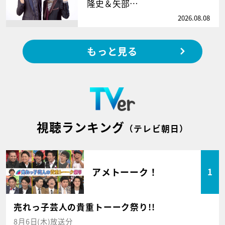
隆史＆矢部…
2026.08.08
もっと見る
視聴ランキング
（テレビ朝日）
アメトーーク！
1
売れっ子芸人の貴重トーーク祭り!!
8月6日(木)放送分