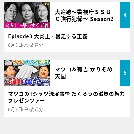
大追跡～警視庁ＳＳＢ
4
Ｃ強行犯係～ Season2
Episode3 大炎上…暴走する正義
8月5日(水)放送分
マツコ＆有吉 かりそめ
5
天国
マツコのTシャツ洗濯事情 たくろうの滋賀の魅力
プレゼンツアー
8月7日(金)放送分