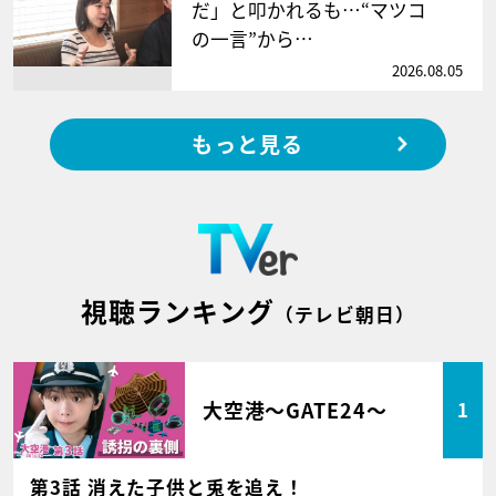
だ」と叩かれるも…“マツコ
の一言”から…
2026.08.05
もっと見る
視聴ランキング
（テレビ朝日）
大空港～GATE24～
1
第3話 消えた子供と兎を追え！