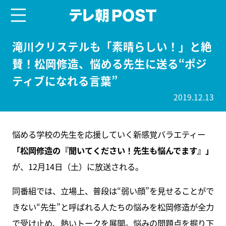
menu
テレ朝POST
滝川クリステルも「素晴らしい！」と絶
賛！松岡修造、悩める先生に送る“ポジ
ティブになれる言葉”
2019.12.13
悩める学校の先生を応援していく新感覚バラエティー
「松岡修造の『聞いてください！先生も悩んでます』」
が、12月14日（土）に放送される。
同番組では、立場上、普段は“弱い顔”を見せることがで
きない“先生”と呼ばれる人たちの悩みを松岡修造が全力
で受け止め、熱いトークを展開。悩みの問題点を掘り下