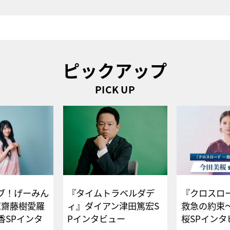
ピックアップ
PICK UP
ブ！げーみん
『タイムトラベルダデ
『クロスロー
E齋藤樹愛羅
ィ』ダイアン津田篤宏S
救急の約束
香SPインタ
Pインタビュー
桜SPイ