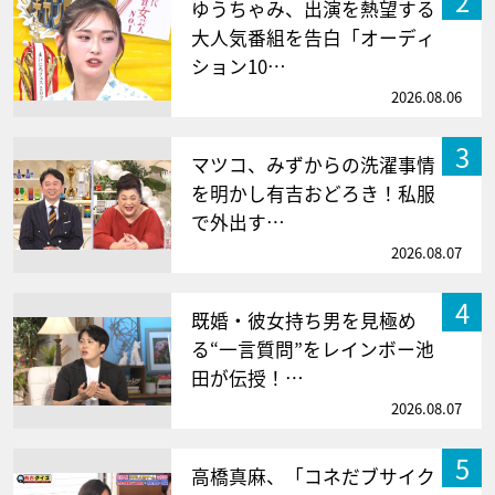
2
ゆうちゃみ、出演を熱望する
大人気番組を告白「オーディ
ション10…
2026.08.06
3
マツコ、みずからの洗濯事情
を明かし有吉おどろき！私服
で外出す…
2026.08.07
4
既婚・彼女持ち男を見極め
る“一言質問”をレインボー池
田が伝授！…
2026.08.07
5
高橋真麻、「コネだブサイク