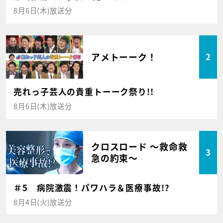
8月6日(木)放送分
アメトーーク！
2
売れっ子芸人の貴重トーーク祭り!!
8月6日(木)放送分
クロスロード ～救命救
3
急の約束～
＃5 病院激震！パワハラ＆医療事故!?
8月4日(火)放送分