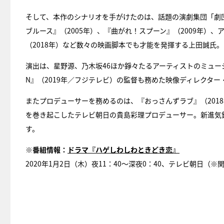
そして、本作のシナリオを手がけたのは、話題の演劇集団「劇
ブルース』（2005年）、『曲がれ！スプーン』（2009年）
（2018年）など数々の映画脚本でも才能を発揮する上田誠氏。
演出は、星野源、乃木坂46ほか錚々たるアーティストのミュージ
N』（2019年／フジテレビ）の監督も務めた映像ディレクタ
またプロデューサーを務めるのは、『おっさんずラブ』（2018年）、
を巻き起こしたテレビ朝日の貴島彩理プロデューサー。新進気鋭クル
す。
※番組情報：
ドラマ『ハゲしわしわときどき恋』
2020年1月2日（木）夜11：40～深夜0：40、テレビ朝日（