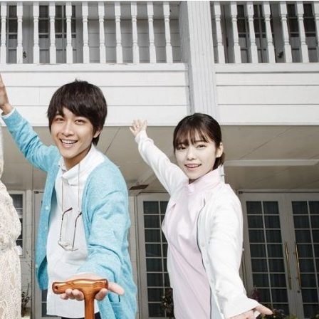
『アイ＝ラブ！げーみん
E齋藤樹愛羅＆佐々木舞
ビュー