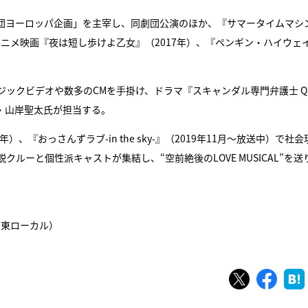
団ヨーロッパ企画」を主宰し、同劇団公演のほか、『サマータイムマシ
、アニメ映画『夜は短し歩けよ乙女』（2017年）、『ペンギン・ハイウェ
ックビデオや数多のCMを手掛け、ドラマ『スキャンダル専門弁護士 QU
ー・山岸聖太氏が担当する。
『おっさんずラブ-in the sky-』（2019年11月～放送中）で社会
ーと個性派キャストが集結し、“空前絶後のLOVE MUSICAL”を送
※関東ローカル）
ツイート
シェ