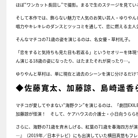
ほぼ“ワンカット長回し”で撮影。まるで生のステージを見て
そして本作では、飾らない魅力で人気のお笑い芸人・ゆりやん
唱力やキレキレのダンスとツッコミを通して、恋に燃える主人
そんなマチコの71歳の姿を演じるのは、名女優・草村礼子。
「恋をすると気持ちも見た目も若返る」というセオリーを体現す
ん演じる18歳の姿になったり、はたまたそれが戻ったり…。
ゆりやんと草村は、単に現在と過去のシーンを演じ分けるだけで
◆佐藤寛太、加藤諒、島崎遥香
マチコが愛してやまない“海野クン”を演じるのは、「劇団EXI
加藤諒が怪演！ そして、ケアハウスの介護士・小日向うらら
さらに、海野の71歳を斉木しげる、紅葉の71歳を春海四方が
―』（2019年／日本テレビ）にも出演していた横田真悠もフ