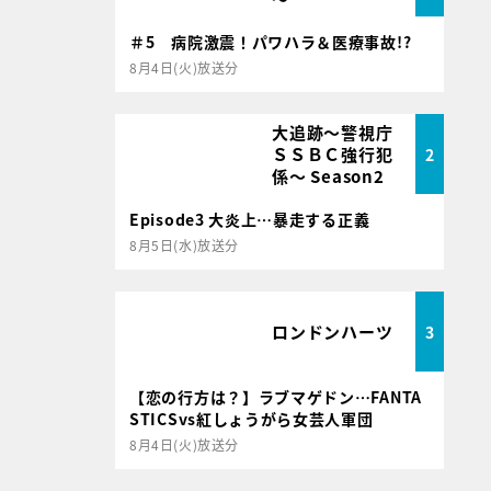
＃5 病院激震！パワハラ＆医療事故!?
8月4日(火)放送分
大追跡～警視庁
ＳＳＢＣ強行犯
2
係～ Season2
Episode3 大炎上…暴走する正義
8月5日(水)放送分
ロンドンハーツ
3
【恋の行方は？】ラブマゲドン…FANTA
STICSvs紅しょうがら女芸人軍団
8月4日(火)放送分