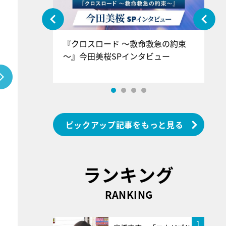
ぐ』＝LOV
『クロスロード ～救命救急の約束
『
香SPインタ
～』今田美桜SPインタビュー
ロ
ン
ピックアップ記事をもっと見る
ランキング
RANKING
1