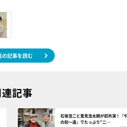
真の記事を読む
関連記事
サムネイル
石坂浩二と里見浩太朗が初共演！『
の刻～道』でたっぷり“二…