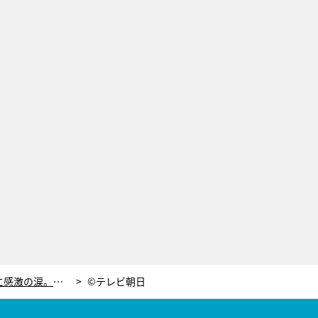
清野菜名、八千草薫さんの形見に感激の涙。『やすらぎの刻～道』涙のクランクアップ迎える
©テレビ朝日