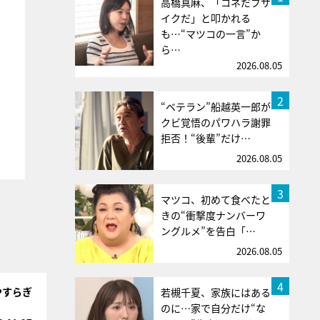
高橋真麻、「コネだブサ
イクだ」と叩かれる
も…“マツコの一言”か
ら…
2026.08.05
2
“ベテラン”船越英一郎が
クビ覚悟のパワハラ謝罪
拒否！“後輩”だけ…
2026.08.05
3
マツコ、初めて食べたと
きの“衝撃度ナンバーワ
ングルメ”を告白「…
2026.08.05
4
やすらぎ
若槻千夏、家族にはある
のに…家で自分だけ“な