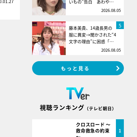
0.01.27
いもの”告白 あわや…
2026.08.05
5
藤本美貴、14歳長男の
服に異変→聞かされた“4
文字の理由”に困惑「…
2026.08.05
もっと見る
視聴ランキング
（テレビ朝日）
クロスロード ～
救命救急の約束
1
～