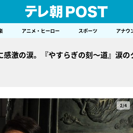
テレ
楽
アニメ・ヒーロー
スポーツ
アナウ
に感激の涙。『やすらぎの刻～道』涙の
2/4