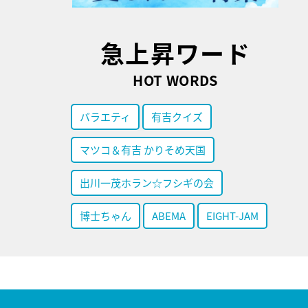
急上昇ワード
HOT WORDS
バラエティ
有吉クイズ
マツコ＆有吉 かりそめ天国
出川一茂ホラン☆フシギの会
博士ちゃん
ABEMA
EIGHT-JAM