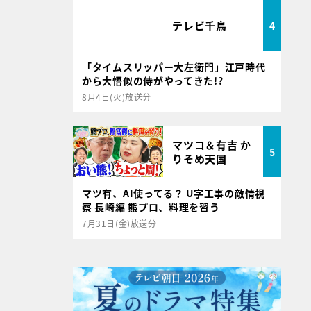
テレビ千鳥
4
「タイムスリッパー大左衛門」江戸時代
から大悟似の侍がやってきた!?
8月4日(火)放送分
マツコ＆有吉 か
5
りそめ天国
マツ有、AI使ってる？ U字工事の敵情視
察 長崎編 熊プロ、料理を習う
7月31日(金)放送分