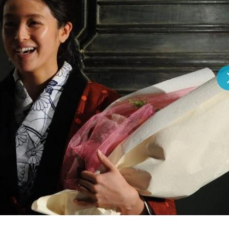
『アイ＝ラブ！げーみん
E齋藤樹愛羅＆佐々木舞
ビュー