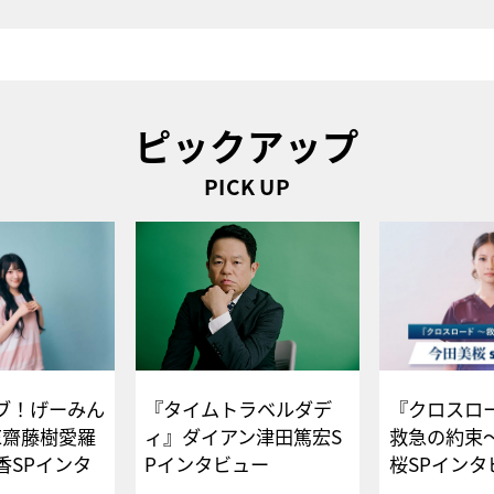
ピックアップ
PICK UP
ブ！げーみん
『タイムトラベルダデ
『クロスロー
E齋藤樹愛羅
ィ』ダイアン津田篤宏S
救急の約束
香SPインタ
Pインタビュー
桜SPイ