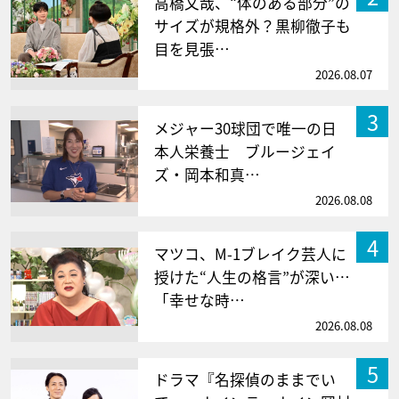
高橋文哉、“体のある部分”の
サイズが規格外？黒柳徹子も
目を見張…
2026.08.07
3
メジャー30球団で唯一の日
本人栄養士 ブルージェイ
ズ・岡本和真…
2026.08.08
4
マツコ、M-1ブレイク芸人に
授けた“人生の格言”が深い…
「幸せな時…
2026.08.08
5
ドラマ『名探偵のままでい