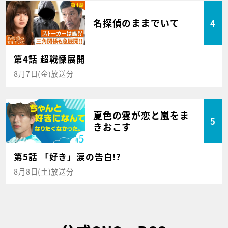
名探偵のままでいて
4
第4話 超戦慄展開
8月7日(金)放送分
夏色の雲が恋と嵐をま
5
きおこす
第5話 「好き」涙の告白!?
8月8日(土)放送分