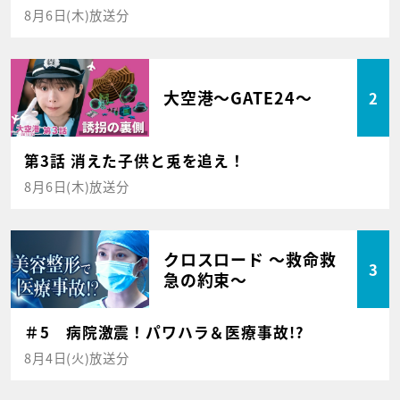
8月6日(木)放送分
大空港～GATE24～
2
第3話 消えた子供と兎を追え！
8月6日(木)放送分
クロスロード ～救命救
3
急の約束～
＃5 病院激震！パワハラ＆医療事故!?
8月4日(火)放送分