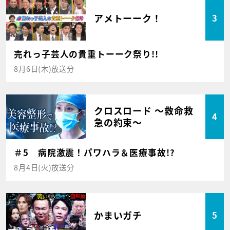
アメトーーク！
3
売れっ子芸人の貴重トーーク祭り!!
8月6日(木)放送分
クロスロード ～救命救
4
急の約束～
＃5 病院激震！パワハラ＆医療事故!?
8月4日(火)放送分
かまいガチ
5