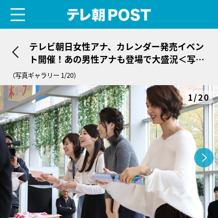
menu
テレ朝POST
テレビ朝日女性アナ、カレンダー発売イベン
ト開催！あの男性アナも登場で大盛況＜写真
20枚＞
（写真ギャラリー 1/20）
1/20