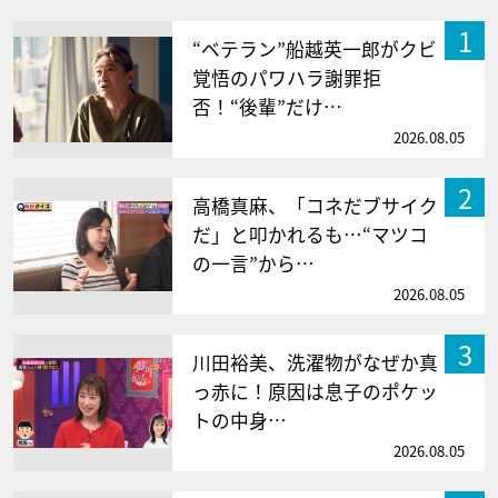
1
“ベテラン”船越英一郎がクビ
覚悟のパワハラ謝罪拒
否！“後輩”だけ…
2026.08.05
2
高橋真麻、「コネだブサイク
だ」と叩かれるも…“マツコ
の一言”から…
2026.08.05
3
川田裕美、洗濯物がなぜか真
っ赤に！原因は息子のポケッ
トの中身…
2026.08.05