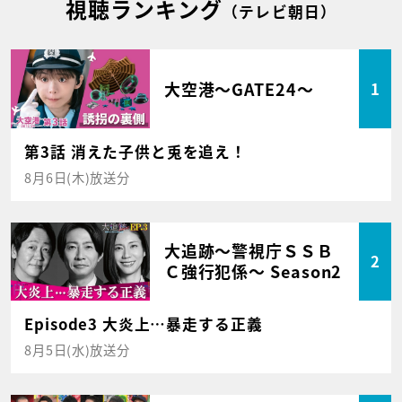
視聴ランキング
（テレビ朝日）
大空港～GATE24～
1
第3話 消えた子供と兎を追え！
8月6日(木)放送分
大追跡～警視庁ＳＳＢ
2
Ｃ強行犯係～ Season2
Episode3 大炎上…暴走する正義
8月5日(水)放送分