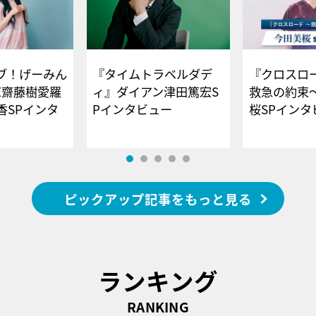
ブ！げーみん
『タイムトラベルダデ
『クロスロー
E齋藤樹愛羅
ィ』ダイアン津田篤宏S
救急の約束
香SPインタ
Pインタビュー
桜SPイ
ピックアップ記事をもっと見る
ランキング
RANKING