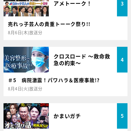
アメトーーク！
3
売れっ子芸人の貴重トーーク祭り!!
8月6日(木)放送分
クロスロード ～救命救
4
急の約束～
＃5 病院激震！パワハラ＆医療事故!?
8月4日(火)放送分
かまいガチ
5