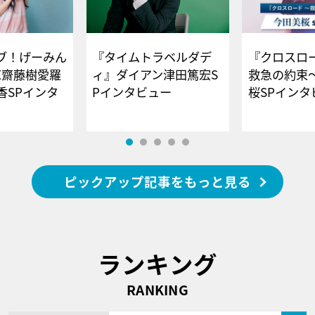
ブ！げーみん
『タイムトラベルダデ
『クロスロー
E齋藤樹愛羅
ィ』ダイアン津田篤宏S
救急の約束
香SPインタ
Pインタビュー
桜SPイ
ピックアップ記事をもっと見る
ランキング
RANKING