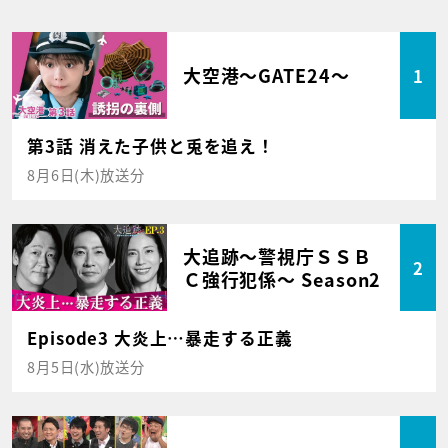
大空港～GATE24～
1
第3話 消えた子供と兎を追え！
8月6日(木)放送分
大追跡～警視庁ＳＳＢ
2
Ｃ強行犯係～ Season2
Episode3 大炎上…暴走する正義
8月5日(水)放送分