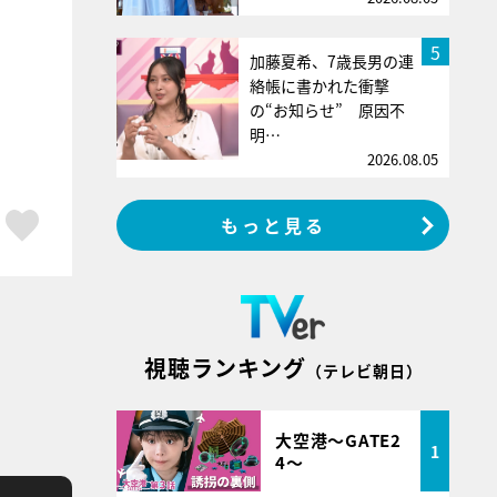
5
加藤夏希、7歳長男の連
絡帳に書かれた衝撃
の“お知らせ” 原因不
明…
2026.08.05
ア
はてブ
スキボタン
もっと見る
視聴ランキング
（テレビ朝日）
大空港～GATE2
1
4～