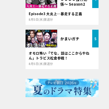
係～ Season2
Episode3 大炎上…暴走する正義
8月5日(水)放送分
かまいガチ
5
オモロ怖い「でな、話はここからやね
ん」トラビス松倉参戦！
8月5日(水)放送分