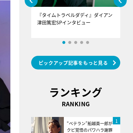
ぐ』＝LOV
『タイムトラベルダディ』ダイアン
『
香SPインタ
津田篤宏SPインタビュー
～
ピックアップ記事をもっと見る
ランキング
RANKING
1
“ベテラン”船越英一郎が
クビ覚悟のパワハラ謝罪