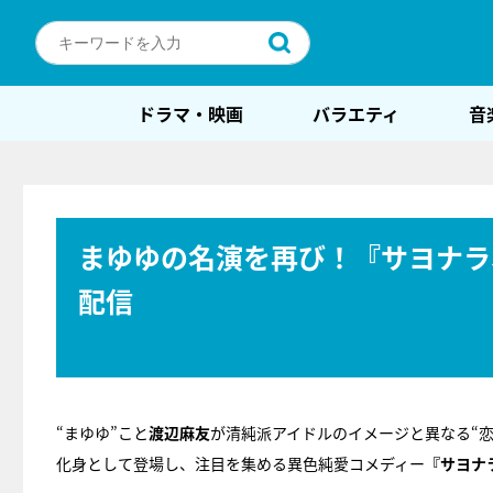
ドラマ・映画
バラエティ
音
まゆゆの名演を再び！『サヨナラ
配信
“まゆゆ”こと
渡辺麻友
が清純派アイドルのイメージと異なる“
化身として登場し、注目を集める異色純愛コメディー
『サヨナ