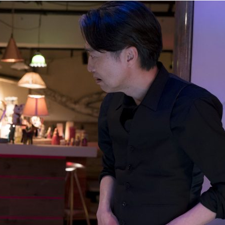
『アイ＝ラブ！げーみん
E齋藤樹愛羅＆佐々木舞
ビュー