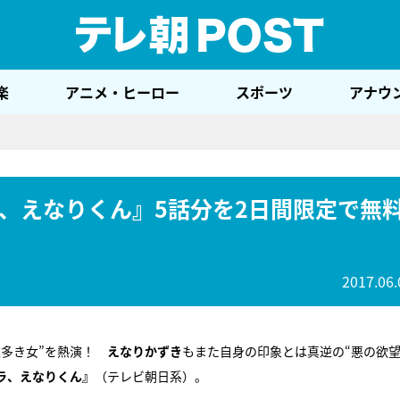
テレ
楽
アニメ・ヒーロー
スポーツ
アナウ
、えなりくん』5話分を2日間限定で無
2017.06.
恋多き女”を熱演！
えなりかずき
もまた自身の印象とは真逆の“悪の欲望
ラ、えなりくん』
（テレビ朝日系）。