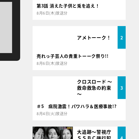
第3話 消えた子供と兎を追え！
8月6日(木)放送分
アメトーーク！
2
売れっ子芸人の貴重トーーク祭り!!
8月6日(木)放送分
クロスロード ～
救命救急の約束
3
～
＃5 病院激震！パワハラ＆医療事故!?
8月4日(火)放送分
大追跡～警視庁
ＳＳＢＣ強行犯
4