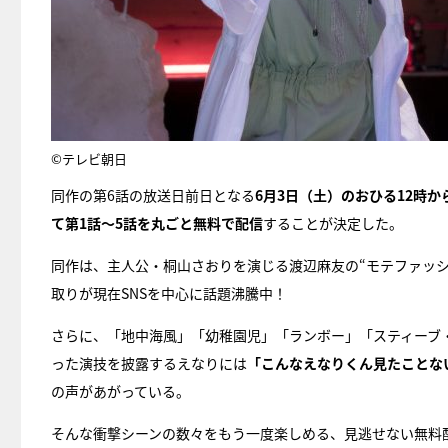
©テレビ朝日
同作の第6話の放送日前日となる
6月3日（土）のおひる12時か
て第1話～5話を丸ごと無料で配信
することが決定した。
同作は、主人公・桐山さおりを演じる渡辺麻友の“モテファッ
取りが現在SNSを中心に話題沸騰中！
さらに、「地中海風」「幼稚園児」「ランボー」「スティーブ
った演技を披露するえなりには
「こんなえなりくん見たことな
の声があがっている。
そんな衝撃シーンの数々をもう一度楽しめる、見逃せない無料