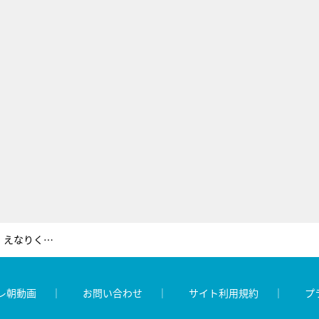
まゆゆの名演を再び！『サヨナラ、えなりくん』5話分を2日間限定で無料配信
レ朝動画
お問い合わせ
サイト利用規約
プ