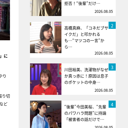
拒否！“後輩”だけ…
2026.08.05
2
高橋真麻、「コネだブサ
イクだ」と叩かれる
も…“マツコの一言”か
ら…
2026.08.05
ル」に
3
川田裕美、洗濯物がなぜ
やり
か真っ赤に！原因は息子
のポケットの中身…
2026.08.05
振り切
4
など
“後輩”今田美桜、“先輩
のパワハラ問題”に持論
「被害者の話だけで…
2026.08.05