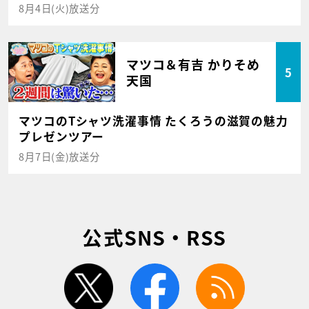
8月4日(火)放送分
マツコ＆有吉 かりそめ
5
天国
マツコのTシャツ洗濯事情 たくろうの滋賀の魅力
プレゼンツアー
8月7日(金)放送分
公式SNS・RSS
twitter
facebook
rss