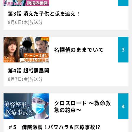
第3話 消えた子供と兎を追え！
8月6日(木)放送分
名探偵のままでいて
3
第4話 超戦慄展開
8月7日(金)放送分
クロスロード ～救命救
4
急の約束～
＃5 病院激震！パワハラ＆医療事故!?