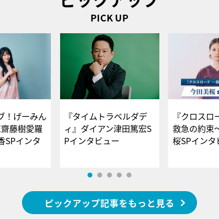
PICK UP
ブ！げーみん
『タイムトラベルダデ
『クロスロー
E齋藤樹愛羅
ィ』ダイアン津田篤宏S
救急の約束
香SPインタ
Pインタビュー
桜SPイ
ピックアップ記事をもっと見る