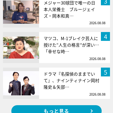
3
メジャー30球団で唯一の日
本人栄養士 ブルージェイ
ズ・岡本和真…
2026.08.08
4
マツコ、M-1ブレイク芸人に
授けた“人生の格言”が深い…
「幸せな時…
2026.08.08
5
ドラマ『名探偵のままでい
て』、ナインティナイン岡村
隆史＆矢部…
2026.08.08
もっと見る